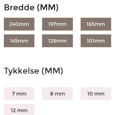
Bredde (MM)
240
mm
197
mm
165
mm
145
mm
126
mm
101
mm
Tykkelse (MM)
7 mm
8 mm
10 mm
12 mm