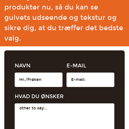
produkter nu, så du kan se
gulvets udseende og tekstur og
sikre dig, at du træffer det bedste
valg.
NAVN
E-MAIL
HVAD DU ØNSKER