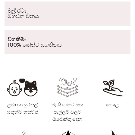
මුල් රට:
මහජන චීනය
වගකීම්:
100% තත්ත්ව සහතිකය
ළමා හා සුරතල්
මැකී යාමට සහ
කොළ
සතුන්ට හිතවත්
පැල්ලම් වලට
ඔරොත්තු දෙන