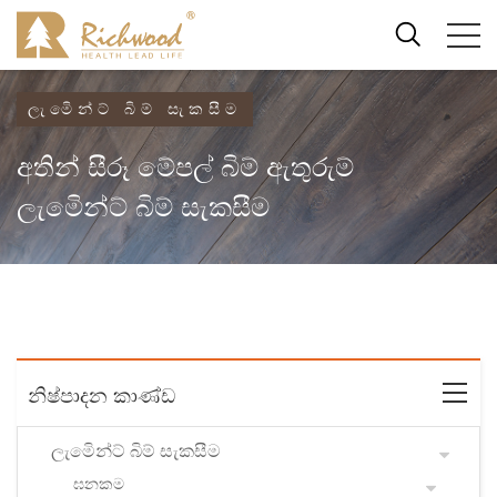
ලැමිෙන්ට් බිම් සැකසීම
අතින් සීරූ මේපල් බිම් ඇතුරුම්
ලැමිෙන්ට් බිම් සැකසීම
නිෂ්පාදන කාණ්ඩ
ලැමිෙන්ට් බිම් සැකසීම
ඝනකම