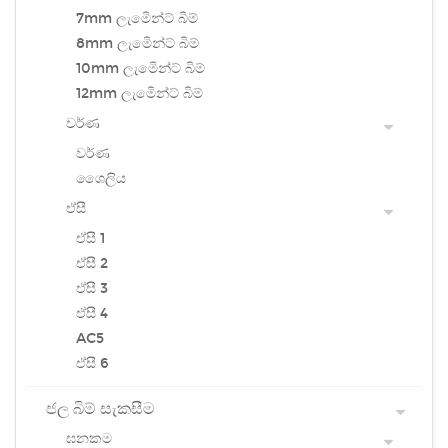
7mm ලැමිෙන්ට් බිම්
8mm ලැමිෙන්ට් බිම්
10mm ලැමිෙන්ට් බිම්
12mm ලැමිෙන්ට් බිම්
වර්ණ
වර්ණ
ශෛලිය
ඒසී
ඒසී 1
ඒසී 2
ඒසී 3
ඒසී 4
AC5
ඒසී 6
ජල බිම් සැකසීම
ඝනකම