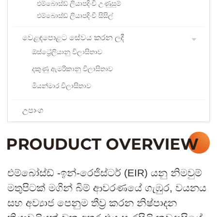
එම්බොස්ඩ් ලියාපදිංචි උණුසුම්
එම්බොස්ඩ් ලියාපදිංචි සිසිල්
වෙළඳපොළට සේවය කරන ලදී
ඕස්ට්‍රේලියානු විලාසිතාව
දකුණු ඇමරිකානු විලාසිතාව
මියන්මාර විලාසිතාව
උපාංග
එම්බෝස්ඩ් -ඉන්-රෙජිස්ටර් (EIR) යනු නිමවුම්
මතුපිටක් මගින් බිම් ආවරණයේ ගැඹුර, වයනය
සහ අව්‍යාජ පෙනුම තීව්‍ර කරන නිෂ්පාදන