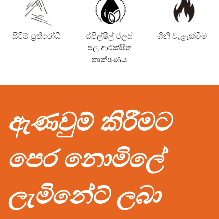
සීරීම් ප්‍රතිරෝධී
ස්පිල්ෂීල් ප්ලස්
ගිනි වැළැක්වීම
ජල ආරක්ෂිත
තාක්ෂණය
ඇණවුම් කිරීමට
පෙර නොමිලේ
ලැමිනේට් ලබා