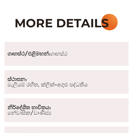
ගෘහස්ථ/එළිමහන්:
ගෘහස්ථ
ස්ථාපන:
මැලියම් රහිත, ක්ලික්-අගුළු පද්ධතිය
නිර්දේශිත භාවිතය:
නේවාසික/වාණිජ්‍ය