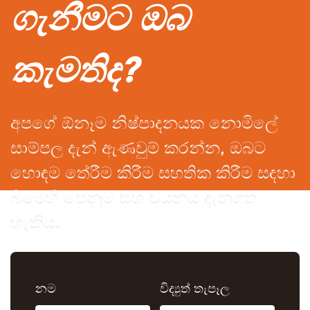
ගැනීමට ඔබ
කැමතිද?
අපගේ ඕනෑම නිෂ්පාදනයක නොමිලේ
සාම්පල දැන් ඇණවුම් කරන්න, ඔබට
හොඳම තේරීම කිරීම සහතික කිරීම සඳහා
බිමෙහි පෙනුම සහ වයනය දැනගත
හැකිය.
නම
විද්‍යුත් තැපෑල