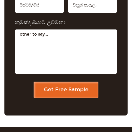
කුමක්ද ඔයාට උවමනා