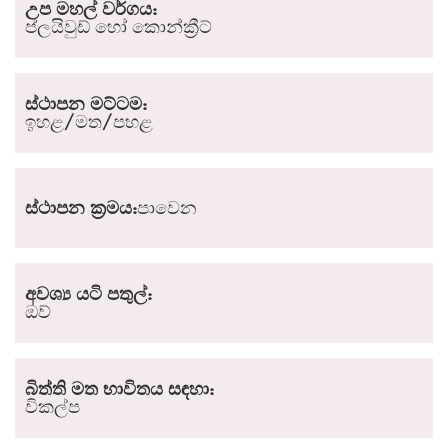
උප මහල් වර්ගය:
ප්ලයිවුඩ් හෝ කොන්ක්‍රීට්
ස්ථාපන මට්ටම:
ඉහළ/මත/පහළ
ස්ථාපන ක්‍රමය:
පාවෙන
අවශ්‍ය යටි පතුල්:
ඔව්
බිත්ති මත භාවිතය සඳහා:
විකල්ප