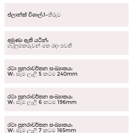
ප්ලාන්ක් විශාල්:
1-තීරුව
අමුණා ඇති යටින්:
ගැනුම්කරුවන් මත රඳා පවතී
රටා පුනරාවර්තන සංඛ්‍යාතය:
W: සෑම ලෑලි 5 කටම 240mm
රටා පුනරාවර්තන සංඛ්‍යාතය:
W: සෑම ලෑලි 6 කටම 196mm
රටා පුනරාවර්තන සංඛ්‍යාතය:
W: සෑම ලෑලි 7 කටම 165mm