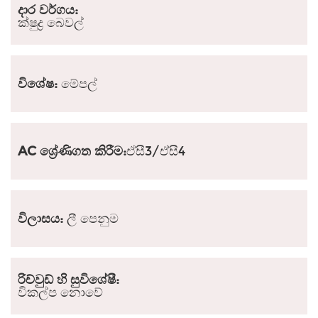
දාර වර්ගය:
ක්ෂුද්‍ර බෙවල්
විශේෂ:
මේපල්
AC ශ්‍රේණිගත කිරීම:
ඒසී3/ඒසී4
විලාසය:
ලී පෙනුම
රිච්වුඩ් හි සුවිශේෂී:
විකල්ප නොවේ