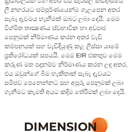
ක්‍රියාවලියක් වන අතර එය සැරසිලි කඩදාසියේ
ලී නහරයට සම්පූර්ණයෙන්ම ගැලපෙන අතර
සැබෑ දැවමය හැඟීමක් ඔබට ලබා දෙයි. මෙම
විශ්මිත තාක්‍ෂණය ස්වභාවික හා අව්‍යාජ
පෙනුමක් නිර්මාණය කරන අතර වැඩි
කම්පනයක් සහ වැඩිදියුණු කළ ලිස්සා යාමේ
ප්‍රතිරෝධයක් සපයයි. මෙම EIR එකතුව මෙම
කරුණ මත පදනම්ව නිර්මාණය කරන ලද අතර,
එය ඔවුන්ගේ බිම හැකිතාක් සැබෑ දැවයට
සමීපව පෙනෙන්නට සහ අපූරු පෙනුමක් ලබා
ගැනීමට කැමති අයට කදිම තේරීමක් ලබා දෙයි.