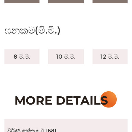
ඝනකම(මි.මී.)
8 මි.මී.
10 මි.මී.
12 මි.මී.
වර්ණ කේතය:
ඊ 1681