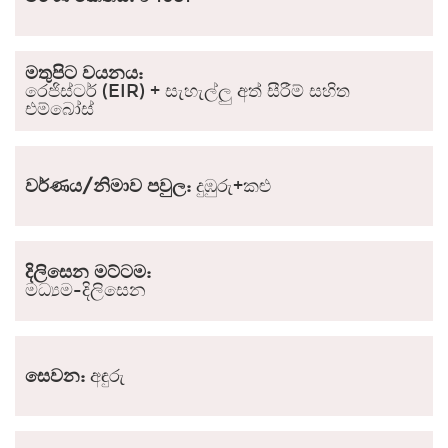
මතුපිට වයනය:
රෙජිස්ටර් (EIR) + සැහැල්ලු අත් සීරීම් සහිත
එම්බෝස්
වර්ණය/නිමාව පවුල:
දුඹුරු+කළු
දිලිසෙන මට්ටම:
මධ්‍යම-දිලිසෙන
සෙවන:
අඳුරු