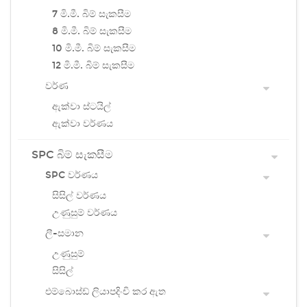
7 මි.මී. බිම් සැකසීම
8 මි.මී. බිම් සැකසීම
10 මි.මී. බිම් සැකසීම
12 මි.මී. බිම් සැකසීම
වර්ණ
ඇක්වා ස්ටයිල්
ඇක්වා වර්ණය
SPC බිම් සැකසීම
SPC වර්ණය
සිසිල් වර්ණය
උණුසුම් වර්ණය
ලී-සමාන
උණුසුම්
සිසිල්
එම්බොස්ඩ් ලියාපදිංචි කර ඇත