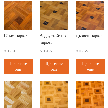
12 мм паркет
Водоустойчив
Дървен паркет
паркет
А0261
А0263
А0265
Прочетете
Прочетете
Прочетете
още
още
още