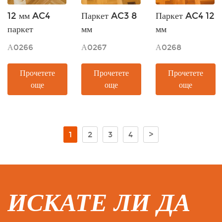
12 мм AC4
Паркет AC3 8
Паркет AC4 12
паркет
мм
мм
А0266
А0267
А0268
Прочетете
Прочетете
Прочетете
още
още
още
1
2
3
4
>
ИСКАТЕ ЛИ ДА