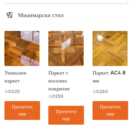
Мианмарски стил
Уникален
Паркет с
Паркет AC4 8
паркет
восъчно
мм
покритие
А0025
А0260
А0259
Прочетете
Прочетете
Прочетете
още
още
още