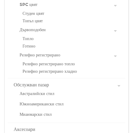
SPC цвят
Студен цвят
Топъл цвят
Дървоподобен
Топло
Готино
Релефно регистрирано
Релефно регистрирано топло
Релефно регистрирано хладно
Обслужван пазар
Австралийски стил
Южноамерикански стил
Мианмарски стил
Аксесоари