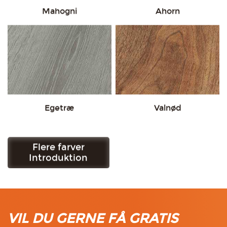
Mahogni
Ahorn
Egetræ
Valnød
Flere farver
Få gratis prøve
Introduktion
VIL DU GERNE FÅ GRATIS