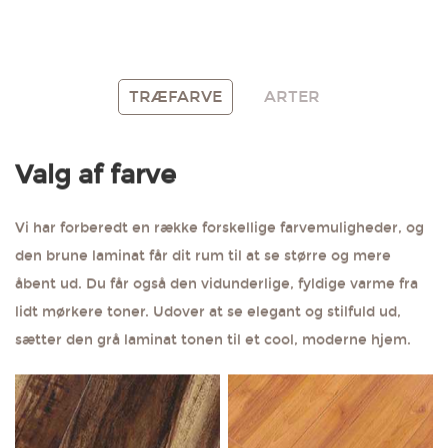
Rød
Hvid
Flere farver
TRÆFARVE
ARTER
Få gratis prøve
Introduktion
Valg af farve
Vi har forberedt en række forskellige farvemuligheder, og
den brune laminat får dit rum til at se større og mere
åbent ud. Du får også den vidunderlige, fyldige varme fra
lidt mørkere toner. Udover at se elegant og stilfuld ud,
sætter den grå laminat tonen til et cool, moderne hjem.