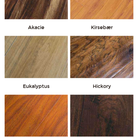
Akacie
Kirsebær
Eukalyptus
Hickory