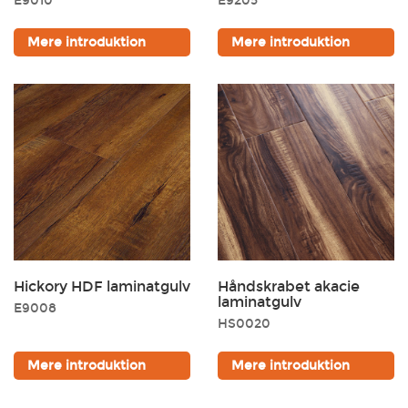
E9010
E9205
Mere introduktion
Mere introduktion
Sort
Brun
Gylden
Grå
Hickory HDF laminatgulv
Håndskrabet akacie
laminatgulv
E9008
HS0020
Mere introduktion
Mere introduktion