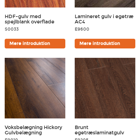
HDF-gulv med
Lamineret gulv i egetræ
spejlblank overflade
AC4
S0033
E9600
Mere introduktion
Mere introduktion
Valg af farve
Vi har forberedt en række forskellige farvemuligheder, og
den brune laminat får dit rum til at se større og mere
åbent ud. Du får også den vidunderlige, fyldige varme fra
lidt mørkere toner. Udover at se elegant og stilfuld ud,
sætter den grå laminat tonen til et cool, moderne hjem.
Voksbelægning Hickory
Brunt
Gulvbelægning
egetræslaminatgulv