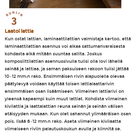
Laatoi lattia
Kun ostat lattian, laminaattilattian valmistaja kertoo, että
laminaattilattian asennus voi alkaa sattumanvaraisesta
kohdasta eikä mitään suuntaa sallita. Joskus
komposiittilattian asennussivulla tulisi olla lovi lähellä
seinää ja lattiaa, ja saman paksuiseen rakoon tulisi jättää
10–12 mm:n rako. Ensimmäisen rivin alapuolella olevaa
päätylevyä voidaan käyttää toisen lattialaattarivin
ensimmäisen osan lisäämiseen. Viimeinen lattiarivi on
yleensä kapeampi kuin muut lattiat. Kohdista viimeinen
kivilattia ja laattalattian reuna seinän ja seinän välisen
etäisyyden mukaan. Kun olet sahannut ylimääräisen osan
pois, lisää 8–12 mm:n rako. Aseta viimeinen kivilaatta
viimeiseen riviin palautuskoukun avulla ja kiinnitä se.