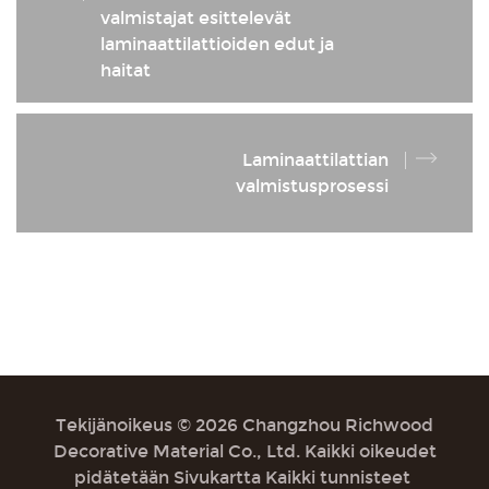
valmistajat esittelevät
laminaattilattioiden edut ja
haitat
Laminaattilattian
valmistusprosessi
Tekijänoikeus © 2026 Changzhou Richwood
Decorative Material Co., Ltd. Kaikki oikeudet
pidätetään
Sivukartta
Kaikki tunnisteet