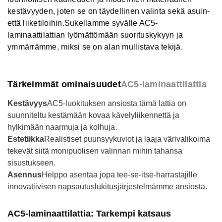
kestävyyden, joten se on täydellinen valinta sekä asuin-
että liiketiloihin.
Sukellamme syvälle AC5-
laminaattilattian lyömättömään suorituskykyyn ja
ymmärrämme, miksi se on alan mullistava tekijä.
Tärkeimmät ominaisuudet
AC5-laminaattilattia
Kestävyys
AC5-luokituksen ansiosta tämä lattia on
suunniteltu kestämään kovaa kävelyliikennettä ja
hylkimään naarmuja ja kolhuja.
Estetiikka
Realistiset puunsyykuviot ja laaja värivalikoima
tekevät siitä monipuolisen valinnan mihin tahansa
sisustukseen.
Asennus
Helppo asentaa jopa tee-se-itse-harrastajille
innovatiivisen napsautuslukitusjärjestelmämme ansiosta.
AC5-laminaattilattia: Tarkempi katsaus