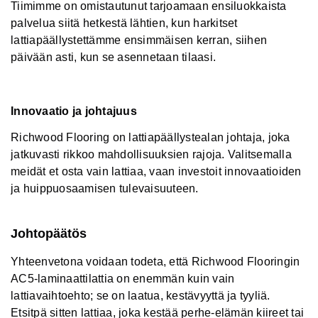
Tiimimme on omistautunut tarjoamaan ensiluokkaista
palvelua siitä hetkestä lähtien, kun harkitset
lattiapäällystettämme ensimmäisen kerran, siihen
päivään asti, kun se asennetaan tilaasi.
Innovaatio ja johtajuus
Richwood Flooring on lattiapäällystealan johtaja, joka
jatkuvasti rikkoo mahdollisuuksien rajoja. Valitsemalla
meidät et osta vain lattiaa, vaan investoit innovaatioiden
ja huippuosaamisen tulevaisuuteen.
Johtopäätös
Yhteenvetona voidaan todeta, että Richwood Flooringin
AC5-laminaattilattia on enemmän kuin vain
lattiavaihtoehto; se on laatua, kestävyyttä ja tyyliä.
Etsitpä sitten lattiaa, joka kestää perhe-elämän kiireet tai