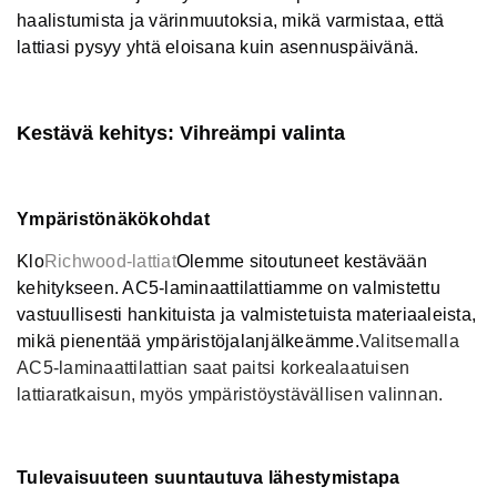
haalistumista ja värinmuutoksia, mikä varmistaa, että
lattiasi pysyy yhtä eloisana kuin asennuspäivänä.
Kestävä kehitys: Vihreämpi valinta
Ympäristönäkökohdat
Klo
Richwood-lattiat
Olemme sitoutuneet kestävään
kehitykseen. AC5-laminaattilattiamme on valmistettu
vastuullisesti hankituista ja valmistetuista materiaaleista,
mikä pienentää ympäristöjalanjälkeämme.
Valitsemalla
AC5-laminaattilattian saat paitsi korkealaatuisen
lattiaratkaisun, myös ympäristöystävällisen valinnan.
Tulevaisuuteen suuntautuva lähestymistapa