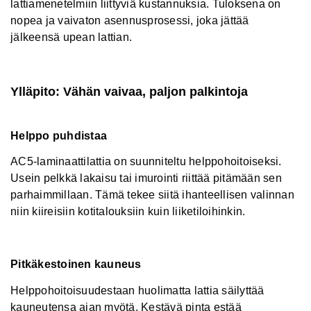
lattiamenetelmiin liittyviä kustannuksia. Tuloksena on
nopea ja vaivaton asennusprosessi, joka jättää
jälkeensä upean lattian.
Ylläpito: Vähän vaivaa, paljon palkintoja
Helppo puhdistaa
AC5-laminaattilattia on suunniteltu helppohoitoiseksi.
Usein pelkkä lakaisu tai imurointi riittää pitämään sen
parhaimmillaan. Tämä tekee siitä ihanteellisen valinnan
niin kiireisiin kotitalouksiin kuin liiketiloihinkin.
Pitkäkestoinen kauneus
Helppohoitoisuudestaan ​​huolimatta lattia säilyttää
kauneutensa ajan myötä. Kestävä pinta estää