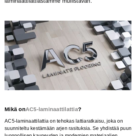
laminaattilattiastamme mullistavan.
Mikä on
AC5-laminaattilattia
?
AC5-laminaattilattia on tehokas lattiaratkaisu, joka on
suunniteltu kestämään arjen rasituksia. Se yhdistää puun
luonnollisen kauneuden ja modernien materiaalien