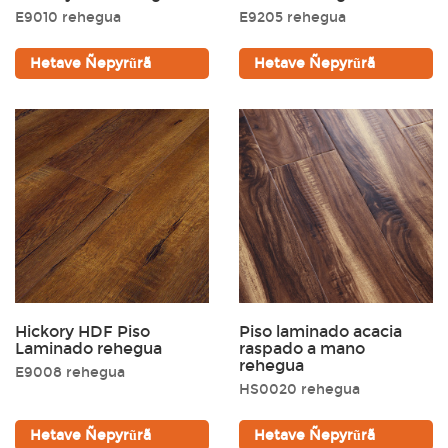
E9010 rehegua
E9205 rehegua
Hetave Ñepyrũrã
Hetave Ñepyrũrã
Hũ
Yvysa'y
Oro rehegua
Hovyhũ
Hickory HDF Piso
Piso laminado acacia
Laminado rehegua
raspado a mano
rehegua
E9008 rehegua
HS0020 rehegua
Hetave Ñepyrũrã
Hetave Ñepyrũrã