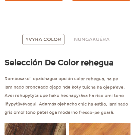
Pytã
Morotĩ
Hetave Sa’ykuéra
Ojehupyty Muestra
YVYRA COLOR
NUNGAKUÉRA
Ñepyrũrã
Gratis
Selección De Color rehegua
Rombosako’i opaichagua opción color rehegua, ha pe
laminado bronceado ojapo nde koty tuicha ha ojepe’ave.
Avei rehupytýta upe haku hechapyrãva ha rico umi tono
iñypytũvévagui. Además ojehecha chic ha estilo, laminado
gris omoî tono peteî óga moderno fresco-pe guarã.