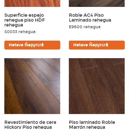
Superficie espejo
Roble AC4 Piso
rehegua piso HDF
Laminado rehegua
rehegua
E9600 rehegua
S0033 rehegua
Hetave Ñepyrũrã
Hetave Ñepyrũrã
Selección De Color rehegua
Rombosako’i opaichagua opción color rehegua, ha pe
laminado bronceado ojapo nde koty tuicha ha ojepe’ave.
Avei rehupytýta upe haku hechapyrãva ha rico umi tono
iñypytũvévagui. Además ojehecha chic ha estilo, laminado
gris omoî tono peteî óga moderno fresco-pe guarã.
Revestimiento de cera
Piso laminado Roble
Hickory Piso rehegua
Marrón rehegua