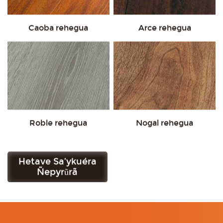
Caoba rehegua
Arce rehegua
Roble rehegua
Nogal rehegua
Hetave Sa’ykuéra
Ojehupyty Muestra
Ñepyrũrã
Gratis