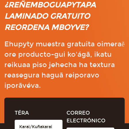
¿REÑEMBOGUAPYTAPA
LAMINADO GRATUITO
REORDENA MBOYVE?
Ehupyty muestra gratuita oimeraẽ
ore producto-gui ko'ágã, ikatu
reikuaa piso jehecha ha textura
reasegura haguã reiporavo
iporãvéva.
TÉRA
CORREO
ELECTRÓNICO