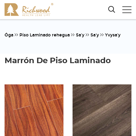
Óga
Piso Laminado rehegua
Sa'y
Sa'y
Yvysa'y
Marrón De Piso Laminado