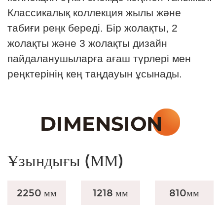
Классикалық коллекция жылы және
табиғи реңк береді. Бір жолақты, 2
жолақты және 3 жолақты дизайн
пайдаланушыларға ағаш түрлері мен
реңктерінің кең таңдауын ұсынады.
Ұзындығы (ММ)
2250 мм
1218 мм
810
мм