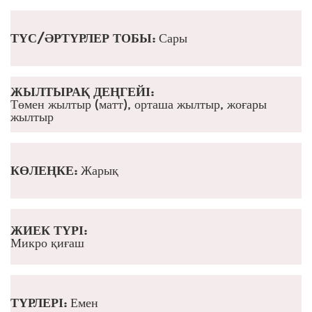
ТҮС/ӘРТҮРЛЕР ТОБЫ:
Сары
ЖЫЛТЫРАҚ ДЕҢГЕЙІ:
Төмен жылтыр (матт), орташа жылтыр, жоғары
жылтыр
КӨЛЕҢКЕ:
Жарық
ЖИЕК ТҮРІ:
Микро қиғаш
ТҮРЛЕРІ:
Емен