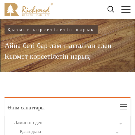
Қызмет көрсетілетін нарық
Айна беті бар ламинатталған еден
Қызмет көрсетілетін нарық
Өнім санаттары
Ламинат еден
Қалыңдығы