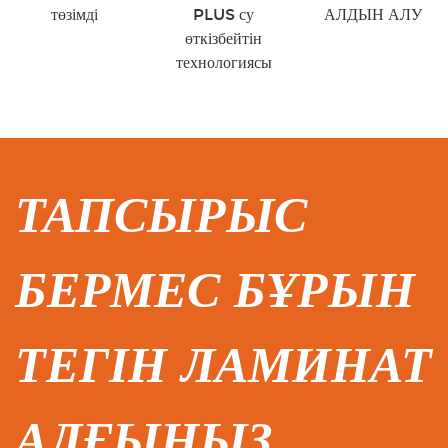
төзімді
PLUS су
АЛДЫН АЛУ
өткізбейтін
технологиясы
ТАПСЫРЫС
БЕРМЕС БҰРЫН
ТЕГІН ЛАМИНАТ
АЛҒЫҢЫЗ