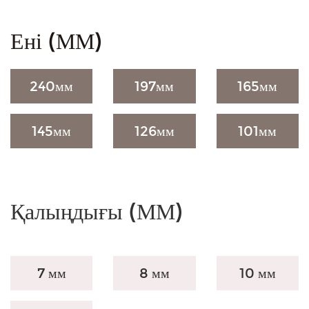
Ені (ММ)
240
мм
197
мм
165
мм
145
мм
126
мм
101
мм
Қалыңдығы (ММ)
7 мм
8 мм
10 мм