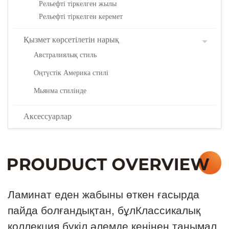
Рельефті тіркелген жылы
Рельефті тіркелген керемет
Қызмет көрсетілетін нарық
Австралиялық стиль
Оңтүстік Америка стилі
Мьянма стилінде
Аксессуарлар
Ламинат еден жабыны өткен ғасырда
пайда болғандықтан, бұл
Классикалық
коллекция бүкіл әлемде кеңінен танымал.