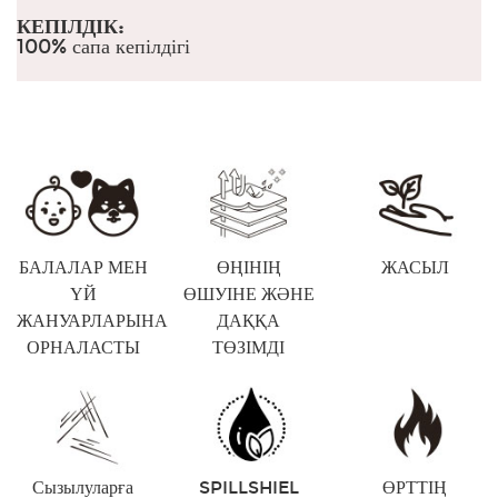
КЕПІЛДІК:
100% сапа кепілдігі
БАЛАЛАР МЕН
ӨҢІНІҢ
ЖАСЫЛ
ҮЙ
ӨШУІНЕ ЖӘНЕ
ЖАНУАРЛАРЫНА
ДАҚҚА
ОРНАЛАСТЫ
ТӨЗІМДІ
Сызылуларға
SPILLSHIEL
ӨРТТІҢ