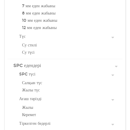
7 мм еден жабыны
8 мм еден жабыны
10 мм еден жабыны
12 мм еден жабыны
Түс
Су стилі
Су түсі
SPC едендері
SPC түсі
Салқын түс
Жылы түс
Ағаш тәрізді
Жылы
Керемет
Тіркелген бедерлі