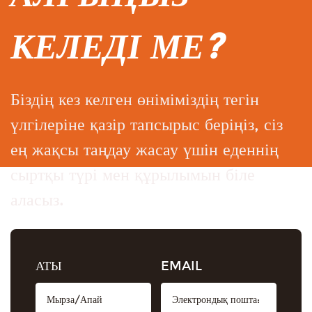
КЕЛЕДІ МЕ?
Біздің кез келген өніміміздің тегін
үлгілеріне қазір тапсырыс беріңіз, сіз
ең жақсы таңдау жасау үшін еденнің
сыртқы түрі мен құрылымын біле
аласыз.
АТЫ
EMAIL