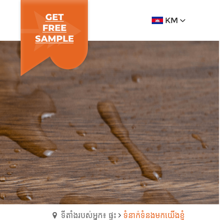
KM
ទីតាំងរបស់អ្នក៖ ផ្ទះ
ទំនាក់ទំនងមកយើងខ្ញុំ