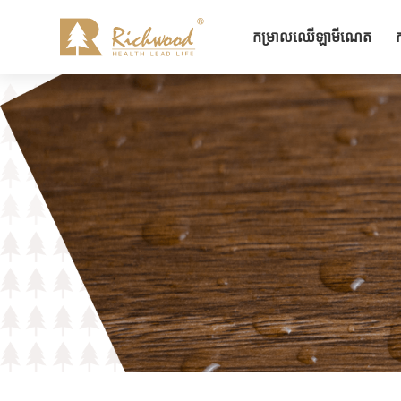
កម្រាលឈើឡាមីណេត