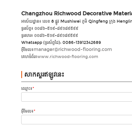
Changzhou Richwood Decorative Material
អាស័យដ្ឋាន៖ លេខ 8 ផ្លូវ Mushiwei ភូមិ Qingfeng ក្រុង Hengli
ទូរស័ព្ទ៖ ០០៨៦-៥១៩-៨៩១៨៩៥៩៩
ទូរសារ៖ ០០៨៦-៥១៩-៨៩១៨៩៥៩៩
Whatsapp (ទូរស័ព្ទដៃ): 0086-13912342689
manager@richwood-flooring.com
អ៊ីមែល៖
គេហទំព័រ៖
www.richwood-flooring.com
សាកសួរឥឡូវនេះ
ឈ្មោះ៖
*
អ៊ីមែល៖
*