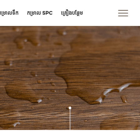
កម្រាល​ទឹក
កម្រាល SPC
គ្រឿងបន្ថែម