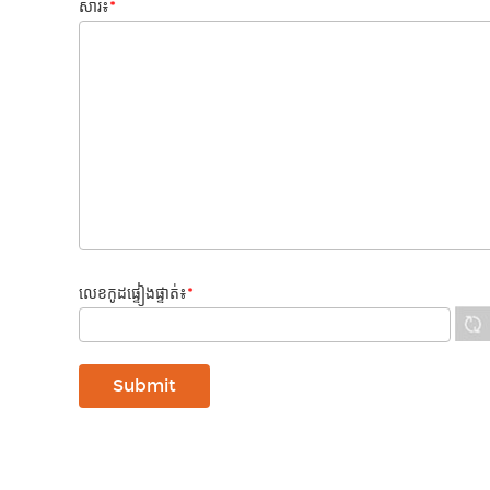
សារ៖
*
លេខកូដផ្ទៀងផ្ទាត់៖
*