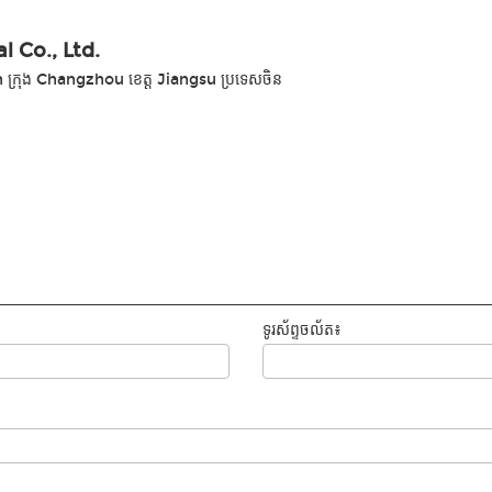
 Co., Ltd.
n ក្រុង Changzhou ខេត្ត Jiangsu ប្រទេសចិន
ទូរស័ព្ទចល័ត៖