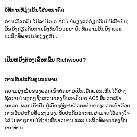
ວິທີການທີ່ມຸ່ງເນັ້ນໃສ່ອະນາຄົດ
ການເລືອກພື້ນໄມ້ລາມິເນດ AC5 ບໍ່ພຽງແຕ່ກ່ຽວກັບມື້ນີ້ເທົ່ານັ້ນ;
ມັນຍັງກ່ຽວກັບການລົງທຶນໃນອະນາຄົດທີ່ຄວາມຍືນຍົງ ແລະ
ປະສິດທິພາບໄປຄຽງຄູ່ກັນ.
ເປັນຫຍັງຕ້ອງເລືອກພື້ນ Richwood?
ການຮັບປະກັນຄຸນນະພາບ
ຄວາມມຸ່ງໝັ້ນຂອງພວກເຮົາຕໍ່ຄວາມເປັນເລີດແມ່ນເຫັນໄດ້ຢ່າງ
ຊັດເຈນໃນທຸກໆຊິ້ນສ່ວນຂອງພື້ນລາມິເນດ AC5 ທີ່ພວກເຮົາ
ຜະລິດ. ພວກເຮົາຢືນຢູ່ເບື້ອງຫຼັງຜະລິດຕະພັນຂອງພວກເຮົາດ້ວຍ
ການຮັບປະກັນທີ່ແຂງແຮງ, ຮັບປະກັນວ່າທ່ານສາມາດໄວ້ວາງໃຈ
ໄດ້ໃນອາຍຸການໃຊ້ງານທີ່ຍາວນານ ແລະ ປະສິດທິພາບຂອງພື້ນ
ຂອງທ່ານ.