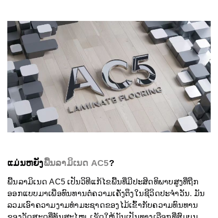
ແມ່ນຫຍັງ
ພື້ນລາມິເນດ AC5
?
ພື້ນລາມິເນດ AC5 ເປັນວິທີແກ້ໄຂພື້ນທີ່ມີປະສິດທິພາບສູງທີ່ຖືກ
ອອກແບບມາເພື່ອທົນທານຕໍ່ຄວາມເຄັ່ງຕຶງໃນຊີວິດປະຈຳວັນ. ມັນ
ລວມເອົາຄວາມງາມທຳມະຊາດຂອງໄມ້ເຂົ້າກັບຄວາມທົນທານ
ຂອງວັດສະດຸທີ່ທັນສະໄໝ, ເຮັດໃຫ້ມັນເປັນທາງເລືອກທີ່ສົມບູນ