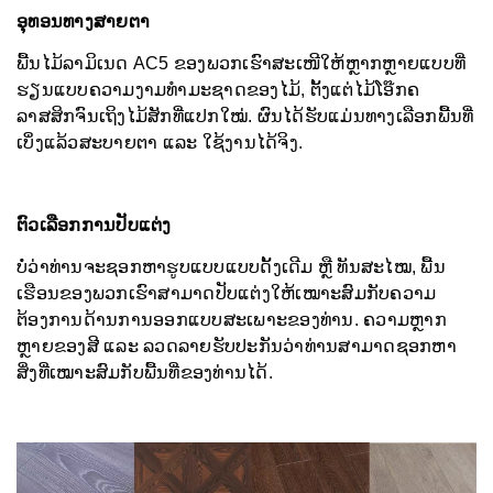
ອຸທອນທາງສາຍຕາ
ພື້ນໄມ້ລາມິເນດ AC5 ຂອງພວກເຮົາສະເໜີໃຫ້ຫຼາກຫຼາຍແບບທີ່
ຮຽນແບບຄວາມງາມທຳມະຊາດຂອງໄມ້, ຕັ້ງແຕ່ໄມ້ໂອ໊ກຄ
ລາສສິກຈົນເຖິງໄມ້ສັກທີ່ແປກໃໝ່. ຜົນໄດ້ຮັບແມ່ນທາງເລືອກພື້ນທີ່
ເບິ່ງແລ້ວສະບາຍຕາ ແລະ ໃຊ້ງານໄດ້ຈິງ.
ຕົວເລືອກການປັບແຕ່ງ
ບໍ່ວ່າທ່ານຈະຊອກຫາຮູບແບບແບບດັ້ງເດີມ ຫຼື ທັນສະໄໝ, ພື້ນ
ເຮືອນຂອງພວກເຮົາສາມາດປັບແຕ່ງໃຫ້ເໝາະສົມກັບຄວາມ
ຕ້ອງການດ້ານການອອກແບບສະເພາະຂອງທ່ານ. ຄວາມຫຼາກ
ຫຼາຍຂອງສີ ແລະ ລວດລາຍຮັບປະກັນວ່າທ່ານສາມາດຊອກຫາ
ສິ່ງທີ່ເໝາະສົມກັບພື້ນທີ່ຂອງທ່ານໄດ້.