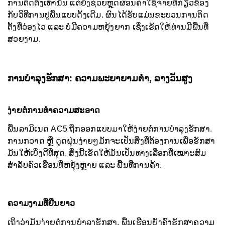
ການຕິດຕັ້ງເທົ່ານັ້ນ ແຕ່ຍັງຊ່ວຍຫຼຸດຜ່ອນຄ່າໃຊ້ຈ່າຍທີ່ກ່ຽວຂ້ອງ
ກັບວິທີການປູພື້ນແບບດັ້ງເດີມ. ຜົນໄດ້ຮັບແມ່ນຂະບວນການຕິດ
ຕັ້ງທີ່ວ່ອງໄວ ແລະ ບໍ່ມີຄວາມຫຍຸ້ງຍາກ ເຊິ່ງເຮັດໃຫ້ທ່ານມີພື້ນທີ່
ສວຍງາມ.
ການບຳລຸງຮັກສາ: ຄວາມພະຍາຍາມຕ່ຳ, ລາງວັນສູງ
ງ່າຍຕໍ່ການທຳຄວາມສະອາດ
ພື້ນລາມິເນດ AC5 ຖືກອອກແບບມາໃຫ້ງ່າຍຕໍ່ການບຳລຸງຮັກສາ.
ການກວາດ ຫຼື ດູດຝຸ່ນງ່າຍໆມັກຈະເປັນສິ່ງທີ່ຕ້ອງການເພື່ອຮັກສາ
ມັນໃຫ້ເບິ່ງດີທີ່ສຸດ. ສິ່ງນີ້ເຮັດໃຫ້ມັນເປັນທາງເລືອກທີ່ເໝາະສົມ
ສຳລັບຄົວເຮືອນທີ່ຫຍຸ້ງຫຼາຍ ແລະ ພື້ນທີ່ການຄ້າ.
ຄວາມງາມທີ່ຍືນຍາວ
ເຖິງວ່າມັນງ່າຍຕໍ່ການບຳລຸງຮັກສາ, ພື້ນເຮືອນຍັງຄົງຮັກສາຄວາມ