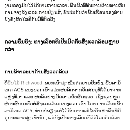
ງາມຂອງມັນໄວ້ໄດ້ຕາມການເວລາ. ພື້ນຜິວທີ່ທົນທານຕ້ານທານກັບ
ການຈາງລົງ ແລະ ການປ່ຽນສີ, ຮັບປະກັນວ່າພື້ນເຮືອນຂອງທ່ານ
ຍັງຄົງສົດໃສຄືກັບມື້ທີ່ຕິດຕັ້ງ.
ຄວາມຍືນຍົງ: ທາງເລືອກທີ່ເປັນມິດກັບສິ່ງແວດລ້ອມຫຼາຍ
ກວ່າ
ການພິຈາລະນາດ້ານສິ່ງແວດລ້ອມ
ທີ່
ພື້ນໄມ້ Richwood
, ພວກເຮົາມຸ່ງໝັ້ນຕໍ່ຄວາມຍືນຍົງ. ພື້ນລາມິ
ເນດ AC5 ຂອງພວກເຮົາແມ່ນຜະລິດຈາກວັດສະດຸທີ່ໄດ້ມາຈາກ
ແຫຼ່ງທີ່ມາ ແລະ ຜະລິດຢ່າງມີຄວາມຮັບຜິດຊອບ, ເຊິ່ງຊ່ວຍຫຼຸດ
ຜ່ອນຜົນກະທົບຕໍ່ສິ່ງແວດລ້ອມຂອງພວກເຮົາ.
ໂດຍການເລືອກພື້ນ
ລາມິເນດ AC5, ທ່ານບໍ່ພຽງແຕ່ໄດ້ຮັບການແກ້ໄຂບັນຫາພື້ນທີ່ມີ
ຄຸນນະພາບສູງເທົ່ານັ້ນ, ແຕ່ຍັງເປັນທາງເລືອກທີ່ດີຕໍ່ໂລກອີກດ້ວຍ.