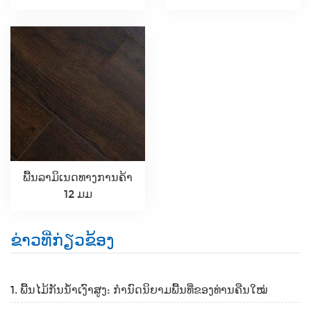
ພື້ນລາມິເນດທາງການຄ້າ
12 ມມ
ຂ່າວທີ່ກ່ຽວຂ້ອງ
1. ພື້ນໄມ້ກັນນ້ຳເງົາສູງ: ກຳນົດນິຍາມພື້ນທີ່ຂອງທ່ານຄືນໃໝ່