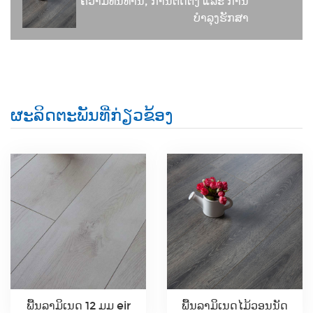
ຄວາມທົນທານ, ການຕິດຕັ້ງ ແລະ ການ
ບຳລຸງຮັກສາ
ຜະລິດຕະພັນທີ່ກ່ຽວຂ້ອງ
ພື້ນລາມິເນດ 12 ມມ eir
ພື້ນລາມິເນດໄມ້ວອນນັດ