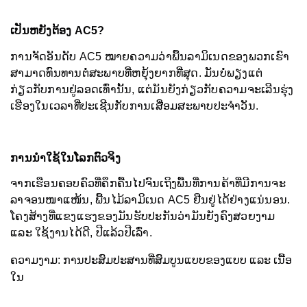
ເປັນຫຍັງຕ້ອງ AC5?
ການຈັດອັນດັບ AC5 ໝາຍຄວາມວ່າພື້ນລາມິເນດຂອງພວກເຮົາ
ສາມາດທົນທານຕໍ່ສະພາບທີ່ຫຍຸ້ງຍາກທີ່ສຸດ. ມັນບໍ່ພຽງແຕ່
ກ່ຽວກັບການຢູ່ລອດເທົ່ານັ້ນ, ແຕ່ມັນຍັງກ່ຽວກັບຄວາມຈະເລີນຮຸ່ງ
ເຮືອງໃນເວລາທີ່ປະເຊີນກັບການເສື່ອມສະພາບປະຈຳວັນ.
ການນຳໃຊ້ໃນໂລກຕົວຈິງ
ຈາກເຮືອນຄອບຄົວທີ່ຄຶກຄື້ນໄປຈົນເຖິງພື້ນທີ່ການຄ້າທີ່ມີການຈະ
ລາຈອນໜາແໜ້ນ, ພື້ນໄມ້ລາມິເນດ AC5 ຢືນຢູ່ໄດ້ຢ່າງແນ່ນອນ.
ໂຄງສ້າງທີ່ແຂງແຮງຂອງມັນຮັບປະກັນວ່າມັນຍັງຄົງສວຍງາມ
ແລະ ໃຊ້ງານໄດ້ດີ, ປີແລ້ວປີເລົ່າ.
ຄວາມງາມ: ການປະສົມປະສານທີ່ສົມບູນແບບຂອງແບບ ແລະ ເນື້ອ
ໃນ