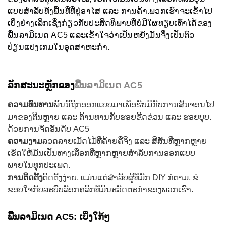
ແບບສຳລັບທັງພື້ນທີ່ທີ່ຢູ່ອາໄສ ແລະ ການຄ້າ.
ພວກເຮົາຈະເຂົ້າໄປ
ເບິ່ງຢ່າງເລິກເຊິ່ງກ່ຽວກັບປະສິດທິພາບທີ່ບໍ່ມີໃຜທຽບເທົ່າໄດ້ຂອງ
ພື້ນລາມິເນດ AC5 ແລະເຂົ້າໃຈວ່າເປັນຫຍັງມັນຈຶ່ງເປັນຕົວ
ປ່ຽນແປງເກມໃນອຸດສາຫະກໍາ.
ລັກສະນະຫຼັກຂອງ
ພື້ນລາມິເນດ AC5
ຄວາມທົນທານ
ພື້ນນີ້ຖືກອອກແບບມາເພື່ອຮັບມືກັບການສັນຈອນໄປ
ມາຂອງຕີນຫຼາຍ ແລະ ຕ້ານທານກັບຮອຍຂີດຂ່ວນ ແລະ ຮອຍບຸບ.
ດ້ວຍການຈັດອັນດັບ AC5
ຄວາມງາມ
ລວດລາຍເມັດໄມ້ທີ່ຄ້າຍຄືຈິງ ແລະ ສີສັນທີ່ຫຼາກຫຼາຍ
ເຮັດໃຫ້ມັນເປັນທາງເລືອກທີ່ຫຼາກຫຼາຍສຳລັບການອອກແບບ
ພາຍໃນທຸກປະເພດ.
ການຕິດຕັ້ງ
ຕິດຕັ້ງງ່າຍ, ແມ່ນແຕ່ສຳລັບຜູ້ທີ່ມັກ DIY ກໍຕາມ, ຂໍ
ຂອບໃຈກັບລະບົບລັອກຄລິກທີ່ມີນະວັດຕະກໍາຂອງພວກເຮົາ.
ພື້ນລາມິເນດ AC5: ເບິ່ງໃກ້ໆ