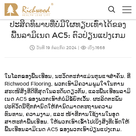
ປະສິດທິພາບທີ່ບໍ່ມີໃຜທຽບເທົ່າໄດ້ຂອງ
ພື້ນລາມິເນດ AC5: ຕົວປ່ຽນແປງເກມ
ວັນທີ 19 ກໍລະກົດ 2024
|
ເບິ່ງ:1668
ໃນໂລກຂອງພື້ນເຮືອນ, ນະວັດຕະກໍາແມ່ນກຸນແຈສໍາຄັນ. ທີ່
Richwood Flooring, ພວກເຮົາມີຄວາມພູມໃຈໃນການ
ສະເໜີສິ່ງທີ່ດີທີ່ສຸດໃນລະດັບດຽວກັນ, ແລະພື້ນເຮືອນລາມິ
ເນດ AC5 ຂອງພວກເຮົາກໍ່ບໍ່ມີຂໍ້ຍົກເວັ້ນ. ຜະລິດຕະພັນ
ປະຕິວັດນີ້ຖືກກຳນົດໃຫ້ກຳນົດມາດຕະຖານຄວາມ
ທົນທານ, ຄວາມງາມ, ແລະ ໜ້າທີ່ການໃຊ້ງານໃນອຸດ
ສາຫະກໍາພື້ນເຮືອນ. ໃຫ້ພວກເຮົາເຂົ້າໄປເບິ່ງສິ່ງທີ່ເຮັດໃຫ້
ພື້ນເຮືອນລາມິເນດ AC5 ຂອງພວກເຮົາປ່ຽນແປງເກມ.