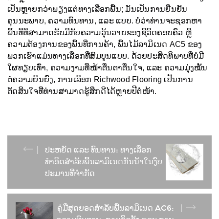
ເປັນຫຼາຍກວ່າພຽງແຕ່ທາງເລືອກພື້ນ; ມັນເປັນການຢືນຢັນ
ຄຸນນະພາບ, ຄວາມທົນທານ, ແລະ ແບບ. ບໍ່ວ່າທ່ານຈະຊອກຫາ
ພື້ນທີ່ທີ່ສາມາດຮັບມືກັບຄວາມວຸ້ນວາຍຂອງຊີວິດຄອບຄົວ ຫຼື
ຄວາມຕ້ອງການຂອງພື້ນທີ່ການຄ້າ, ພື້ນໄມ້ລາມິເນດ AC5 ຂອງ
ພວກເຮົາແມ່ນທາງເລືອກທີ່ສົມບູນແບບ. ດ້ວຍປະສິດທິພາບທີ່ບໍ່ມີ
ໃຜທຽບເທົ່າ, ຄວາມງາມທີ່ໜ້າຕື່ນຕາຕື່ນໃຈ, ແລະ ຄວາມມຸ່ງໝັ້ນ
ຕໍ່ຄວາມຍືນຍົງ, ການເລືອກ Richwood Flooring ເປັນການ
ຕັດສິນໃຈທີ່ທ່ານສາມາດຮູ້ສຶກດີໄດ້ຫຼາຍປີຕໍ່ໜ້າ.
ປະຫຍັດ ແລະ ທົນທານ: ທາງເລືອກ
ທຳອິດສຳລັບພື້ນລາມິເນດກັນນ້ຳໃນງົບ
ປະມານທີ່ຈຳກັດ
ຄູ່ມືສຸດຍອດສຳລັບພື້ນລາມິເນດ AC6: