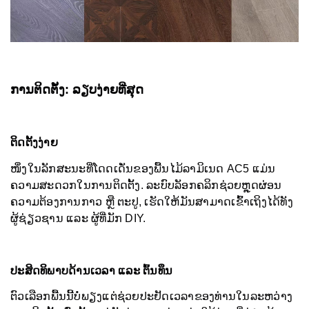
ການຕິດຕັ້ງ: ລຽບງ່າຍທີ່ສຸດ
ຕິດຕັ້ງງ່າຍ
ໜຶ່ງໃນລັກສະນະທີ່ໂດດເດັ່ນຂອງພື້ນໄມ້ລາມິເນດ AC5 ແມ່ນ
ຄວາມສະດວກໃນການຕິດຕັ້ງ. ລະບົບລັອກຄລິກຊ່ວຍຫຼຸດຜ່ອນ
ຄວາມຕ້ອງການກາວ ຫຼື ຕະປູ, ເຮັດໃຫ້ມັນສາມາດເຂົ້າເຖິງໄດ້ທັງ
ຜູ້ຊ່ຽວຊານ ແລະ ຜູ້ທີ່ມັກ DIY.
ປະສິດທິພາບດ້ານເວລາ ແລະ ຕົ້ນທຶນ
ຕົວເລືອກພື້ນນີ້ບໍ່ພຽງແຕ່ຊ່ວຍປະຢັດເວລາຂອງທ່ານໃນລະຫວ່າງ