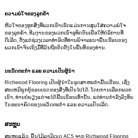
ຄວາມພໍໃຈຂອງລູກຄ້າ
ຫົວໃຈຂອງທຸກສິ່ງທີ່ພວກເຮົາເຮັດແມ່ນການສຸມໃສ່ຄວາມພໍໃຈ
ຂອງລູກຄ້າ. ທີມງານຂອງພວກເຮົາອຸທິດຕົນເພື່ອໃຫ້ບໍລິການທີ່
ດີເລີດ, ຕັ້ງແຕ່ຊ່ວງເວລາທຳອິດທີ່ທ່ານພິຈາລະນາພື້ນເຮືອນຂອງ
ພວກເຮົາຈົນເຖິງມື້ທີ່ມັນຖືກຕິດຕັ້ງໃນພື້ນທີ່ຂອງທ່ານ.
ນະວັດຕະກໍາ ແລະ ຄວາມເປັນຜູ້ນໍາ
Richwood Flooring ເປັນຜູ້ນໍາໃນອຸດສາຫະກໍາພື້ນເຮືອນ, ເຊິ່ງ
ສະເຫມີຊຸກຍູ້ຂອບເຂດຂອງສິ່ງທີ່ເປັນໄປໄດ້. ໂດຍການເລືອກພວກ
ເຮົາ, ທ່ານບໍ່ພຽງແຕ່ຈະໄດ້ພື້ນເຮືອນເທົ່ານັ້ນ, ແຕ່ທ່ານກໍາລັງລົງທຶນ
ໃນອະນາຄົດຂອງນະວັດຕະກໍາ ແລະ ຄວາມເປັນເລີດ.
ສະຫຼຸບ
ສະຫຼຸບແລ້ວ, ພື້ນໄມ້ລາມິເນດ AC5 ຈາກ Richwood Flooring