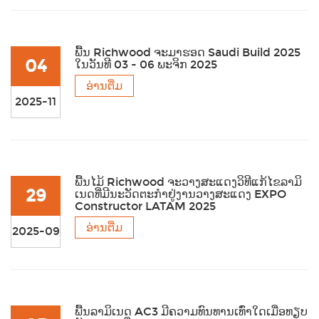
ພື້ນ Richwood ຈະມາຮອດ Saudi Build 2025
04
ໃນວັນທີ 03 - 06 ພະຈິກ 2025
ອ່ານຕື່ມ
2025-11
ພື້ນໄມ້ Richwood ຈະວາງສະແດງວິທີແກ້ໄຂລາມິ
29
ເນດທີ່ມີນະວັດຕະກໍາຢູ່ງານວາງສະແດງ EXPO
Constructor LATAM 2025
ອ່ານຕື່ມ
2025-09
ພື້ນລາມິເນດ AC3 ມີຄວາມທົນທານເທົ່າໃດເມື່ອທຽບ