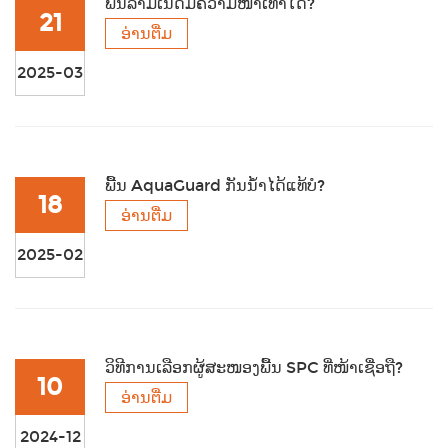
ພື້ນລາມິເນດມີຄວາມໜາເທົ່າໃດ?
21
ອ່ານຕື່ມ
2025-03
ພື້ນ AquaGuard ກັນນ້ຳໄດ້ແທ້ບໍ?
18
ອ່ານຕື່ມ
2025-02
ວິທີການເລືອກຜູ້ສະໜອງພື້ນ SPC ທີ່ໜ້າເຊື່ອຖື?
10
ອ່ານຕື່ມ
2024-12