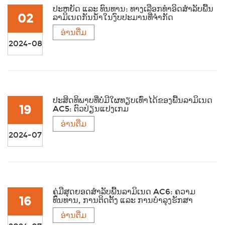
ປະຫຍັດ ແລະ ທົນທານ: ທາງເລືອກທຳອິດສຳລັບພື້ນ
02
ລາມິເນດກັນນ້ຳໃນງົບປະມານທີ່ຈຳກັດ
ອ່ານຕື່ມ
2024-08
ປະສິດທິພາບທີ່ບໍ່ມີໃຜທຽບເທົ່າໄດ້ຂອງພື້ນລາມິເນດ
19
AC5: ຕົວປ່ຽນແປງເກມ
ອ່ານຕື່ມ
2024-07
ຄູ່ມືສຸດຍອດສຳລັບພື້ນລາມິເນດ AC6: ຄວາມ
16
ທົນທານ, ການຕິດຕັ້ງ ແລະ ການບຳລຸງຮັກສາ
ອ່ານຕື່ມ