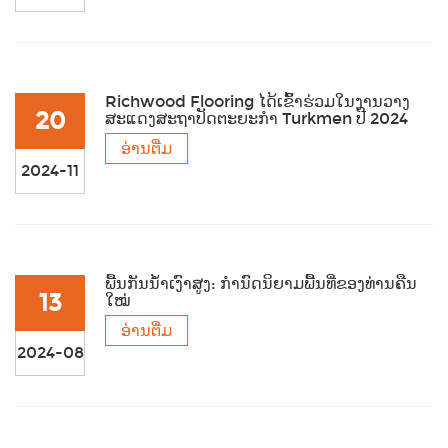
Richwood Flooring ໄດ້ເຂົ້າຮ່ວມໃນງານວາງ
20
ສະແດງສະຖາປັດຕະຍະກຳ Turkmen ປີ 2024
ອ່ານຕື່ມ
2024-11
ພື້ນກັນນ້ຳເງົາສູງ: ກຳນົດນິຍາມພື້ນທີ່ຂອງທ່ານຄືນ
13
ໃໝ່
ອ່ານຕື່ມ
2024-08