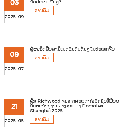
03
ກັບປະເພດອື່ນໆ?
ອ່ານຕື່ມ
2025-09
ຜູ້ຜະລິດພື້ນລາມິເນດອັນດັບຕົ້ນໆໃນປະເທດຈີນ
09
ອ່ານຕື່ມ
2025-07
ພື້ນ Richwood ຈະວາງສະແດງຄໍເລັກຊັນທີ່ມີນະ
21
ວັດຕະກໍາຢູ່ງານວາງສະແດງ Domotex
Shanghai 2025
ອ່ານຕື່ມ
2025-05