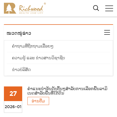
ໝວດໝູ່ຂ່າວ
ຄຳຖາມທີ່ຖືກຖາມເລື້ອຍໆ
ຄວາມຮູ້ ແລະ ຂ່າວສານວິຊາຊີບ
ຂ່າວບໍລິສັດ
ຄຳແນະນຳອັນດັບຕົ້ນໆສຳລັບການເລືອກພື້ນລາມິ
27
ເນດສຳລັບພື້ນທີ່ໃຕ້ດິນ
ອ່ານຕື່ມ
2026-01