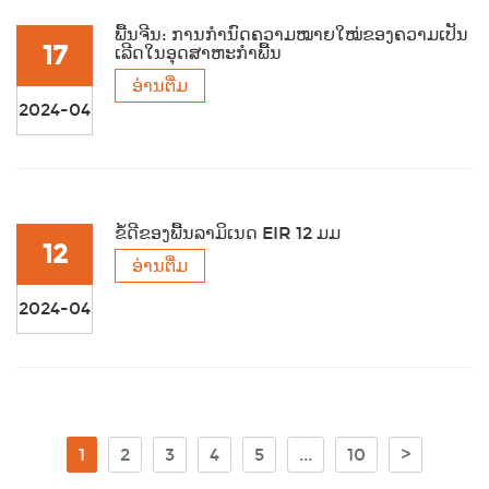
ພື້ນຈີນ: ການກຳນົດຄວາມໝາຍໃໝ່ຂອງຄວາມເປັນ
17
ເລີດໃນອຸດສາຫະກຳພື້ນ
ອ່ານຕື່ມ
2024-04
ຂໍ້ດີຂອງພື້ນລາມິເນດ EIR 12 ມມ
12
ອ່ານຕື່ມ
2024-04
1
2
3
4
5
...
10
>