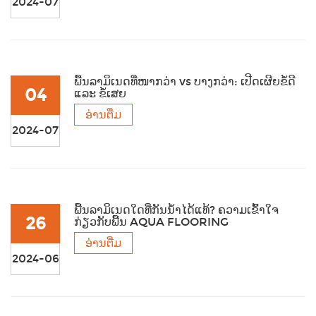
2024-07
ພື້ນລາມິເນດທີ່ໜາກວ່າ vs ບາງກວ່າ: ເປີດເຜີຍຂໍ້ດີ
04
ແລະ ຂໍ້ເສຍ
ອ່ານຕື່ມ
2024-07
ພື້ນລາມິເນດໃດທີ່ກັນນ້ຳໄດ້ແທ້? ຄວາມເຂົ້າໃຈ
26
ກ່ຽວກັບພື້ນ AQUA FLOORING
ອ່ານຕື່ມ
2024-06