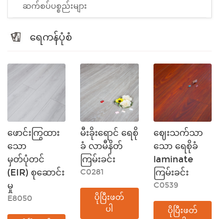
ဆက်စပ်ပစ္စည်းများ
ရေကန်ပုံစံ
ဖောင်းကြွထား
မီးခိုးရောင် ရေစို
ဈေးသက်သာ
သော
ခံ လာမီနိတ်
သော ရေစိုခံ
မှတ်ပုံတင်
ကြမ်းခင်း
laminate
(EIR) စုဆောင်း
C0281
ကြမ်းခင်း
မှု
C0539
ပိုပြီးဖတ်
E8050
ပါ
ပိုပြီးဖတ်