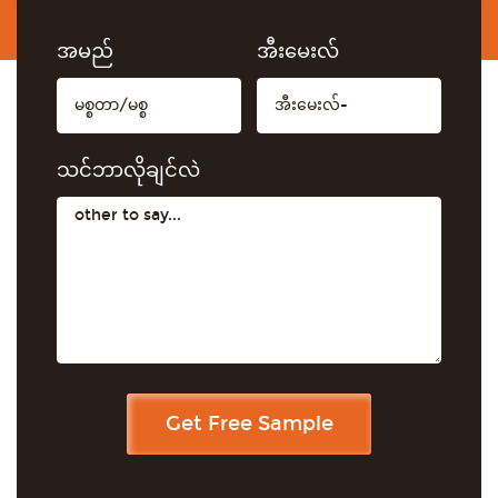
အမည်
အီးမေးလ်
သင်ဘာလိုချင်လဲ