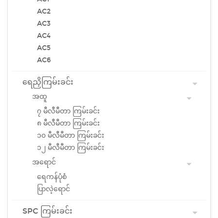
AC2
AC3
AC4
AC5
AC6
ရေညှိကြမ်းခင်း
အထူ
၇ မီလီမီတာ ကြမ်းခင်း
၈ မီလီမီတာ ကြမ်းခင်း
၁၀ မီလီမီတာ ကြမ်းခင်း
၁၂ မီလီမီတာ ကြမ်းခင်း
အရောင်
ရေကန်ပုံစံ
ပြာလဲ့ရောင်
SPC ကြမ်းခင်း