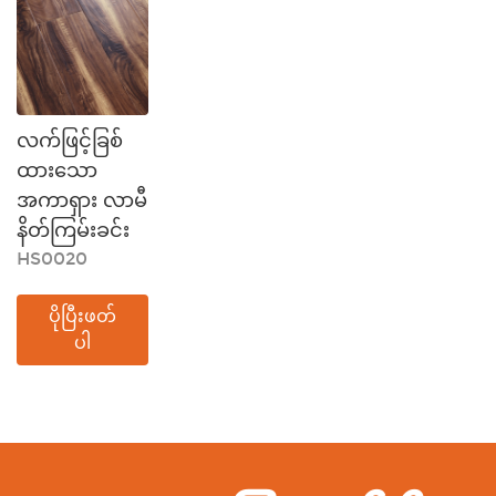
လက်ဖြင့်ခြစ်
ထားသော
အကာရှား လာမီ
နိတ်ကြမ်းခင်း
HS0020
ပိုပြီးဖတ်
ပါ