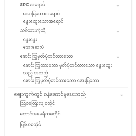
SPC အရောင်
အေးမြသောအရောင်
နွေးထွေးသောအရောင်
သစ်သားကဲ့သို့
နွေးနွေး
အေးဆေးပဲ
ဖောင်းကြွမှတ်ပုံတင်ထားသော
ဖောင်းကြွထားသော မှတ်ပုံတင်ထားသော နွေးထွေး
သည့် အထည်
ဖောင်းကြွမှတ်ပုံတင်ထားသော အေးမြသော
ဈေးကွက်တွင် ဝန်ဆောင်မှုပေးသည်
သြစတြေးလျစတိုင်
တောင်အမေရိကစတိုင်
မြန်မာစတိုင်