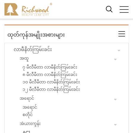
ထုတ်ကုန်အမျိုးအစားများ
လာမီနိတ်ကြမ်းခင်း
အထူ
၇ မီလီမီတာ လာမီနိတ်ကြမ်းခင်း
၈ မီလီမီတာ လာမီနိတ်ကြမ်းခင်း
၁၀ မီလီမီတာ လာမီနိတ်ကြမ်းခင်း
၁၂ မီလီမီတာ လာမီနိတ်ကြမ်းခင်း
အရောင်
အရောင်
စတိုင်
အဲယားကွန်း
AC1