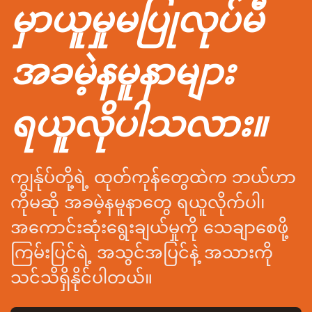
မှာယူမှုမပြုလုပ်မီ
အခမဲ့နမူနာများ
ရယူလိုပါသလား။
ကျွန်ုပ်တို့ရဲ့ ထုတ်ကုန်တွေထဲက ဘယ်ဟာ
ကိုမဆို အခမဲ့နမူနာတွေ ရယူလိုက်ပါ၊
အကောင်းဆုံးရွေးချယ်မှုကို သေချာစေဖို့
ကြမ်းပြင်ရဲ့ အသွင်အပြင်နဲ့ အသားကို
သင်သိရှိနိုင်ပါတယ်။