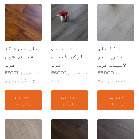
د ۱۲ ملي
د اخروټ
۱۲ ملي متره
متري اير
لرګي لامینټ
لامینټ شوی
لامينټ فرش
فرش
فرش
E8000 د
E6002 د محصول
E9221 د محصول
محصول نوم:
نوم:
ځانګړتیاوې
نور یی
نور یی
نور یی
ولوله
ولوله
ولوله