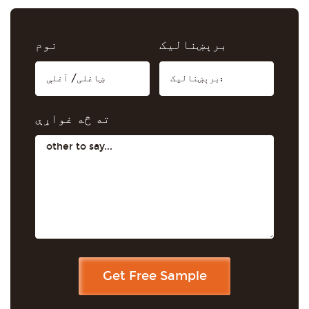
برېښنالیک
نوم
ته څه غواړې