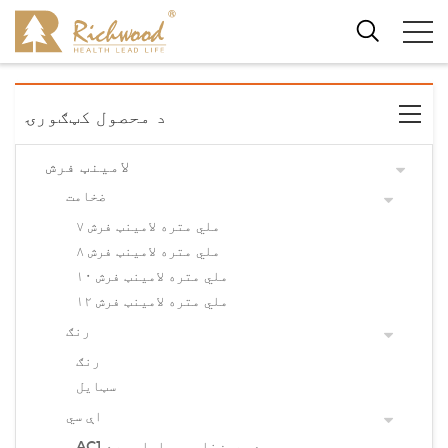
د محصول کټګورۍ
لامینټ فرش
ضخامت
۷ ملي متره لامینټ فرش
۸ ملي متره لامینټ فرش
۱۰ ملي متره لامینټ فرش
۱۲ ملي متره لامینټ فرش
رنګ
رنګ
سټایل
اې سي
AC1 د بریښنایی وسایلو سره