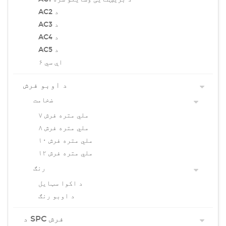
AC2 د
AC3 د
AC4 د
AC5 د
اې سي ۶
د اوبو فرش
ضخامت
۷ ملي متره فرش
۸ ملي متره فرش
۱۰ ملي متره فرش
۱۲ ملي متره فرش
رنګ
د اکوا سټایل
د اوبو رنګ
د SPC فرش