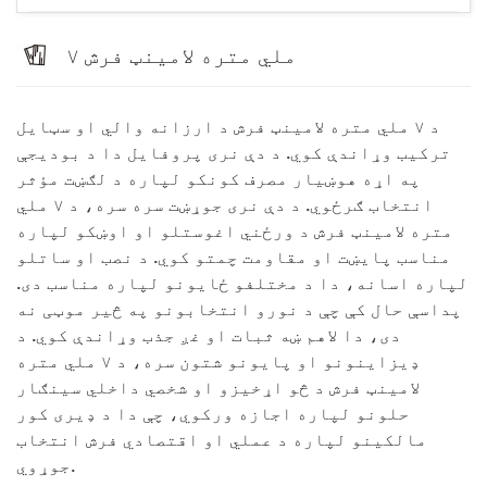
۷ ملي متره لامینټ فرش
د ۷ ملي متره لامینټ فرش د ارزانه والي او سټایل
ترکیب وړاندې کوي. د دې نری پروفایل دا د بودیجې
په اړه هوښیار مصرف کونکو لپاره د لګښت مؤثر
انتخاب ګرځوي. د دې نری جوړښت سره سره، د ۷ ملي
متره لامینټ فرش د ورځني اغوستلو او اوښکو لپاره
مناسب پایښت او مقاومت چمتو کوي. د نصب او ساتلو
لپاره اسانه، دا د مختلفو ځایونو لپاره مناسب دی.
پداسې حال کې چې د نورو انتخابونو په څیر موټی نه
دی، دا لاهم ښه ثبات او غږ جذب وړاندې کوي. د
ډیزاینونو او پایونو شتون سره، د ۷ ملي متره
لامینټ فرش د څو اړخیزو او شخصي داخلي سینګار
حلونو لپاره اجازه ورکوي، چې دا د ډیری کور
مالکینو لپاره د عملي او اقتصادي فرش انتخاب
جوړوي.