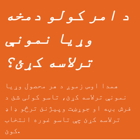
د امر کولو دمخه
وړیا نمونې
ترلاسه کړئ؟
همدا اوس زموږ د هر محصول وړیا
نمونې ترلاسه کړئ، تاسو کولی شئ د
فرش بڼه او جوړښت وپیژنئ ترڅو ډاډ
ترلاسه کړئ چې تاسو غوره انتخاب
کوئ.