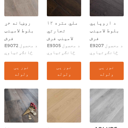
د اروپايي
۱۲ ملي متره
روښانه خړ
بلوط لامینټ
تجارتي
بلوط لامینټ
فرش
لامینټ فرش
فرش
E9207 د محصول
E9305 د محصول
E9072 د محصول
ځانګړتیاوې
ځانګړتیاوې
ځانګړتیاوې
نور یی
نور یی
نور یی
ولوله
ولوله
ولوله