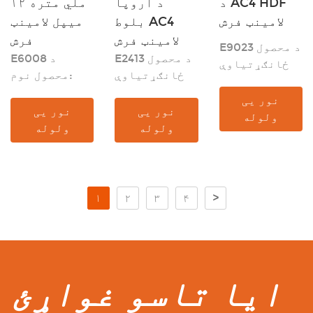
د AC4 HDF
د اروپا
۱۲ ملي متره
لامینټ فرش
بلوط AC4
میپل لامینټ
لامینټ فرش
فرش
E9023 د محصول
E2413 د محصول
E6008 د
ځانګړتیاوې
ځانګړتیاوې
محصول نوم:
نور یی
نور یی
نور یی
ولوله
ولوله
ولوله
۱
۲
۳
۴
>
ایا تاسو غواړئ