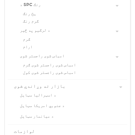
د SPC رنګ
یخ رنګ
ګرم رنګ
د لرګیو په څیر
ګرم
ارام
امباس شوی راجستر شوی
امباس شوی راجستر شوی ګرم
امباس شوی راجستر شوی کول
بازار ته وړاندې شوی
د اسټرالیا سټایل
د جنوبي امریکا سټایل
د میانمار سټایل
لوازمات