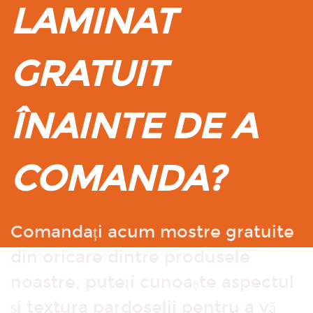
LAMINAT
GRATUIT
ÎNAINTE DE A
COMANDA?
Comandați acum mostre gratuite
din oricare dintre produsele
noastre, puteți cunoaște aspectul
și textura pardoselii pentru a vă