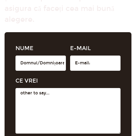
asigura că faceți cea mai bună
alegere.
NUME
E-MAIL
CE VREI