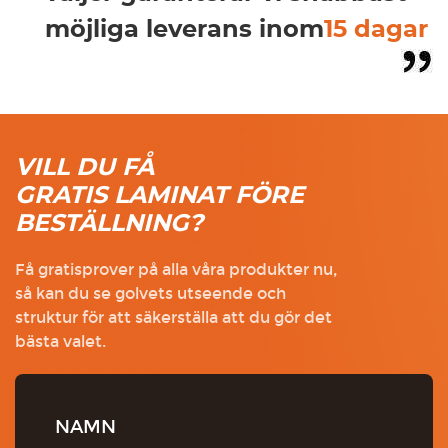
möjliga leverans inom
15 dagar
VILL DU FÅ
GRATIS LAMINAT FÖRE
BESTÄLLNING?
Få gratisprover på alla våra produkter nu,
så kan du se golvets utseende och
struktur för att säkerställa att du gör det
bästa valet.
NAMN