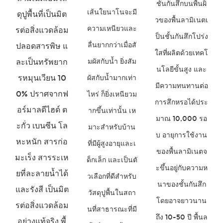
ชั้นกันสึกบนพื้นผิ
เส้นใยนาโนจะมี
ดุปูพื้นที่เป็นมิต
วของพื้นลามิเนตเ
ความเหนียวและ
รต่อสิ่งแวดล้อม
ป็นชั้นกันสึกโปร่ง
ลื่นยากกว่าเมื่อสั
ปลอดสารพิษ แ
ใสที่ผลิตด้วยเทคโ
ละเป็นทรัพยาก
มผัสกับน้ำ ยิ่งสัม
นโลยีขั้นสูง และ
รหมุนเวียน 10
ผัสกับน้ำมากเท่า
มีความทนทานต่อ
0% ปราศจากฟ
ไหร่ ก็ยิ่งเหนียวม
การสึกหรอได้ประ
อร์มาลดีไฮด์ ต
ากขึ้นเท่านั้น เห
มาณ 10,000 รอ
ะกั่ว เบนซีน โล
มาะสำหรับบ้าน
บ อายุการใช้งาน
หะหนัก สารก่อ
ที่มีผู้สูงอายุและเ
ของพื้นลามิเนตจ
มะเร็ง สารระเห
ด็กเล็ก และเป็นตั
ะขึ้นอยู่กับความห
ยที่ละลายน้ำได้
วเลือกที่ดีสำหรับ
นาของชั้นกันสึก
และรังสี เป็นมิต
วัสดุปูพื้นในสถา
โดยอาจยาวนาน
รต่อสิ่งแวดล้อม
นที่สาธารณะที่มี
ถึง 10-50 ปี พื้นล
อย่างแท้จริง พื้