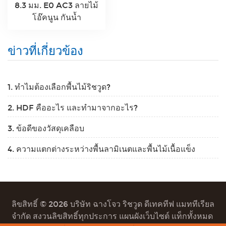
8.3 มม. E0 AC3 ลายไม้
โอ๊คนูน กันน้ำ
ข่าวที่เกี่ยวข้อง
1. ทำไมต้องเลือกพื้นไม้ริชวูด?
2. HDF คืออะไร และทำมาจากอะไร?
3. ข้อดีของวัสดุเคลือบ
4. ความแตกต่างระหว่างพื้นลามิเนตและพื้นไม้เนื้อแข็ง
ลิขสิทธิ์ © 2026 บริษัท ฉางโจว ริชวูด ดีเทคทีฟ แมททีเรียล
จำกัด สงวนลิขสิทธิ์ทุกประการ
แผนผังเว็บไซต์
แท็กทั้งหมด