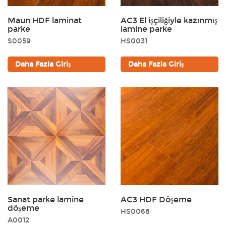
Maun HDF laminat
AC3 El işçiliğiyle kazınmış
parke
lamine parke
S0059
HS0031
Daha Fazla Giriş
Daha Fazla Giriş
Sanat parke lamine
AC3 HDF Döşeme
döşeme
HS0068
A0012