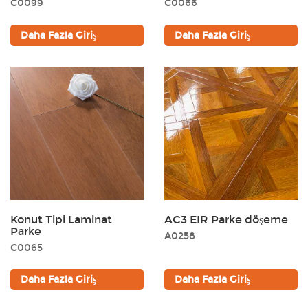
C0099
C0066
Daha Fazla Giriş
Daha Fazla Giriş
Konut Tipi Laminat
AC3 EIR Parke döşeme
Parke
A0258
C0065
Daha Fazla Giriş
Daha Fazla Giriş