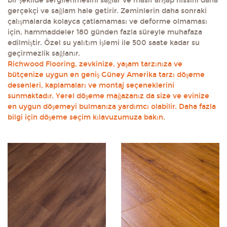
bir şekilde sergilenmesini sağlar ve masif ahşap hissini daha
gerçekçi ve sağlam hale getirir. Zeminlerin daha sonraki
çalışmalarda kolayca çatlamaması ve deforme olmaması
için, hammaddeler 180 günden fazla süreyle muhafaza
edilmiştir. Özel su yalıtım işlemi ile 500 saate kadar su
geçirmezlik sağlanır.
Richwood Flooring, zevkinize, yaşam tarzınıza ve
bütçenize uygun en geniş Güney Amerika tarzı döşeme
desenleri, kaplamaları ve montaj seçeneklerini
sunmaktadır. Yerel döşeme mağazanız da size ve evinize
en uygun döşemeyi bulmanıza yardımcı olabilir. Daha fazla
bilgi için döşeme seçim kılavuzumuza bakın.