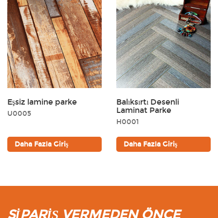
Eşsiz lamine parke
Balıksırtı Desenli
Laminat Parke
U0005
H0001
Daha Fazla Giriş
Daha Fazla Giriş
SİPARİŞ VERMEDEN ÖNCE