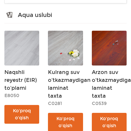
Aqua uslubi
Naqshli
Kulrang suv
Arzon suv
reyestr (EIR)
o'tkazmaydigan
o'tkazmaydig
to'plami
laminat
laminat
E8050
taxta
taxta
C0281
C0539
Ko'proq
o'qish
Ko'proq
Ko'proq
o'qish
o'qish