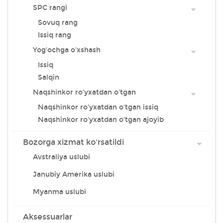
SPC rangi
Sovuq rang
Issiq rang
Yog'ochga o'xshash
Issiq
Salqin
Naqshinkor ro'yxatdan o'tgan
Naqshinkor ro'yxatdan o'tgan issiq
Naqshinkor ro'yxatdan o'tgan ajoyib
Bozorga xizmat ko'rsatildi
Avstraliya uslubi
Janubiy Amerika uslubi
Myanma uslubi
Aksessuarlar