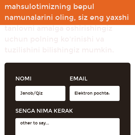
mahsulotimizning bepul
namunalarini oling, siz eng yaxshi
tanlovni amalga oshirishingiz
uchun polning ko'rinishi va
tuzilishini bilishingiz mumkin.
NOMI
EMAIL
SENGA NIMA KERAK