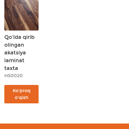
Qo'lda qirib
olingan
akatsiya
laminat
taxta
HS0020
Ko'proq
o'qish