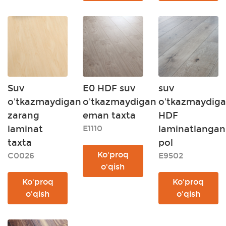
Suv
E0 HDF suv
suv
o'tkazmaydigan
o'tkazmaydigan
o'tkazmaydig
zarang
eman taxta
HDF
laminat
E1110
laminatlangan
taxta
pol
Ko'proq
C0026
E9502
o'qish
Ko'proq
Ko'proq
o'qish
o'qish