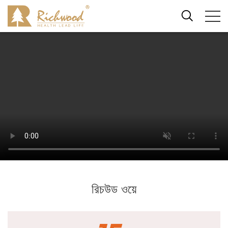
রিচউড ওয়ে