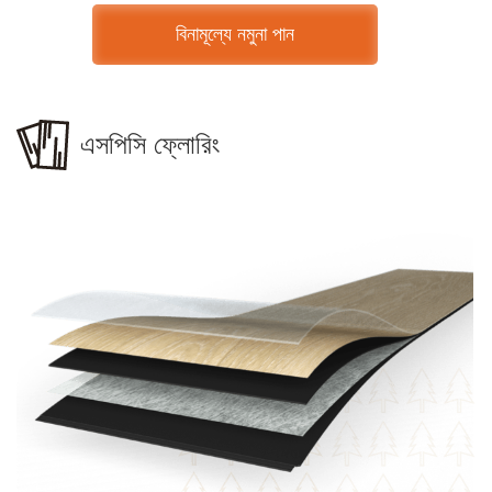
বিনামূল্যে নমুনা পান
এসপিসি ফ্লোরিং