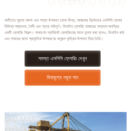
অতীতের পুরনো নকশা এবং সস্তা উপকরণ থেকে ভিন্ন, আজকের রিচউডের এসপিসি ফ্লোর
বিভিন্ন সম্ভাবনা, শৈলী এবং স্তরে পরিপূর্ণ। ভিনাইল ফ্লোরিং বাজারের অন্যতম জনপ্রিয়
একটি ফ্লোরিং বিকল্প। সাধারণত ল্যামিনেট ফ্লোরিংয়ের সাথে তুলনা করা হলেও, ভিনাইল কাঠ
এবং পাথরের মতো প্রাকৃতিক উপকরণের অনুরূপ কৃত্রিম উপাদান দিয়ে তৈরি।
সমস্ত এসপিসি ফ্লোরিং দেখুন
বিনামূল্যে নমুনা পান