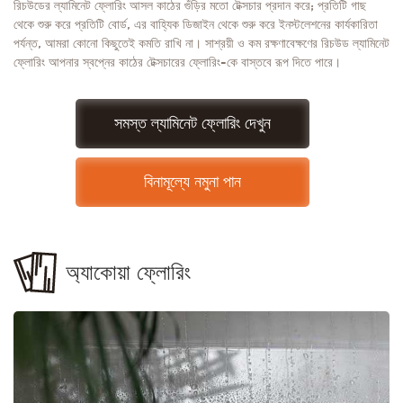
রিচউডের ল্যামিনেট ফ্লোরিং আসল কাঠের গুঁড়ির মতো টেক্সচার প্রদান করে; প্রতিটি গাছ
থেকে শুরু করে প্রতিটি বোর্ড, এর বাহ্যিক ডিজাইন থেকে শুরু করে ইনস্টলেশনের কার্যকারিতা
পর্যন্ত, আমরা কোনো কিছুতেই কমতি রাখি না। সাশ্রয়ী ও কম রক্ষণাবেক্ষণের রিচউড ল্যামিনেট
ফ্লোরিং আপনার স্বপ্নের কাঠের টেক্সচারের ফ্লোরিং-কে বাস্তবে রূপ দিতে পারে।
সমস্ত ল্যামিনেট ফ্লোরিং দেখুন
বিনামূল্যে নমুনা পান
অ্যাকোয়া ফ্লোরিং