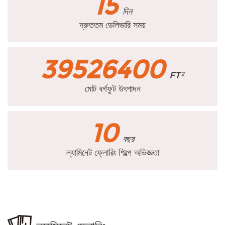
15
দিন
দ্রুততম ডেলিভারি সময়
39526400
FT²
মোট বর্গফুট উৎপাদন
10
বছর
ল্যামিনেট ফ্লোরিং শিল্পে অভিজ্ঞতা