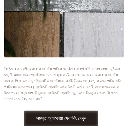
রিচউডের জলরোধী অ্যাকোয়া ফ্লোরিং পানি ও আর্দ্রতার কারণে ক্ষতি বা দাগ লাগার দুশ্চিন্তা
ছাড়াই আসল কাঠের ফ্লোরিংয়ের মতো চেহারা ও টেক্সচার প্রদান করে। অ্যাকোয়া ফ্লোরিং
হলো জনপ্রিয় কাঠ-সদৃশ সিন্থেটিক ফ্লোরিংয়ের একটি উন্নত সংস্করণ, যা এখন পানির ক্ষতি
প্রতিরোধ করতে পারে। ল্যামিনেট ফ্লোরিং আসল নিরেট কাঠের মতোই বাস্তবসম্মত চেহারা
দিতে পারে। মানুষ সাশ্রয়ী মূল্যের ল্যামিনেট ফ্লোরিং পছন্দ করে, কিন্তু এর জলরোধী ক্ষমতা
সম্পর্কে তেমন কিছু জানা যায়নি।
সমস্ত অ্যাকোয়া ফ্লোরিং দেখুন