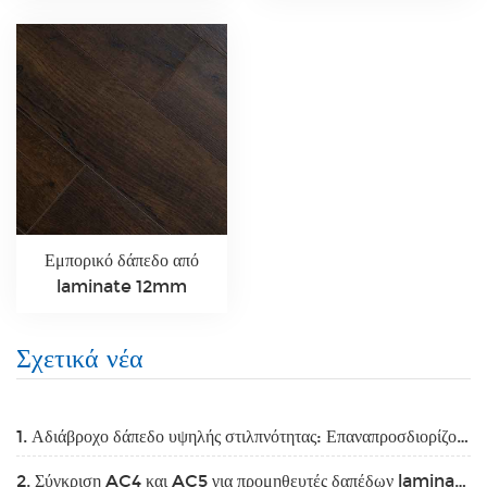
Εμπορικό δάπεδο από
laminate 12mm
Σχετικά νέα
1. Αδιάβροχο δάπεδο υψηλής στιλπνότητας: Επαναπροσδιορίζοντας τον χώρο σας
2. Σύγκριση AC4 και AC5 για προμηθευτές δαπέδων laminate το 2025