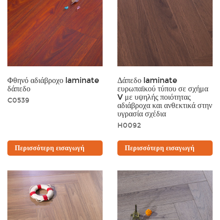
Φθηνό αδιάβροχο laminate
Δάπεδο laminate
δάπεδο
ευρωπαϊκού τύπου σε σχήμα
V με υψηλής ποιότητας
C0539
αδιάβροχα και ανθεκτικά στην
υγρασία σχέδια
H0092
Περισσότερη εισαγωγή
Περισσότερη εισαγωγή