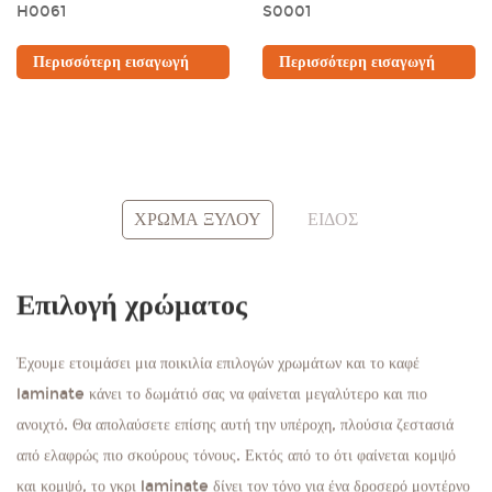
H0061
S0001
Περισσότερη εισαγωγή
Περισσότερη εισαγωγή
Κόκκινος
Λευκό
Εισαγωγή σε
Αποκτήστε δωρεάν
ΧΡΩΜΑ ΞΥΛΟΥ
ΕΙΔΟΣ
περισσότερα χρώματα
δείγμα
Επιλογή χρώματος
Έχουμε ετοιμάσει μια ποικιλία επιλογών χρωμάτων και το καφέ
laminate κάνει το δωμάτιό σας να φαίνεται μεγαλύτερο και πιο
ανοιχτό. Θα απολαύσετε επίσης αυτή την υπέροχη, πλούσια ζεστασιά
από ελαφρώς πιο σκούρους τόνους. Εκτός από το ότι φαίνεται κομψό
και κομψό, το γκρι laminate δίνει τον τόνο για ένα δροσερό μοντέρνο