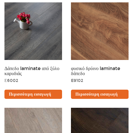
Δάπεδο laminate από ξύλο
φυσικό δρύινο laminate
καρυδιάς
δάπεδο
Ε6002
E9102
Περισσότερη εισαγωγή
Περισσότερη εισαγωγή