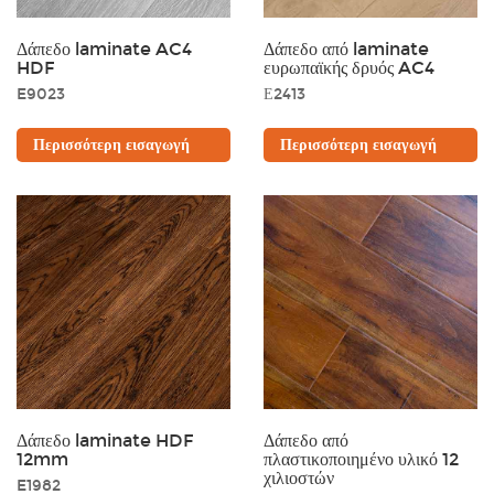
Δάπεδο laminate AC4
Δάπεδο από laminate
HDF
ευρωπαϊκής δρυός AC4
E9023
Ε2413
Περισσότερη εισαγωγή
Περισσότερη εισαγωγή
Δάπεδο laminate HDF
Δάπεδο από
12mm
πλαστικοποιημένο υλικό 12
χιλιοστών
E1982