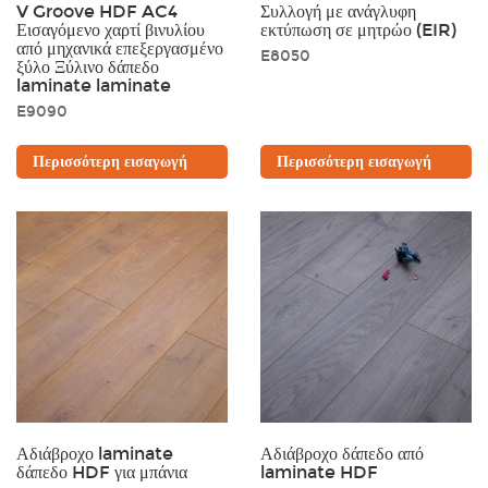
V Groove HDF AC4
Συλλογή με ανάγλυφη
Εισαγόμενο χαρτί βινυλίου
εκτύπωση σε μητρώο (EIR)
από μηχανικά επεξεργασμένο
E8050
ξύλο Ξύλινο δάπεδο
laminate laminate
E9090
Περισσότερη εισαγωγή
Περισσότερη εισαγωγή
Αδιάβροχο laminate
Αδιάβροχο δάπεδο από
δάπεδο HDF για μπάνια
laminate HDF