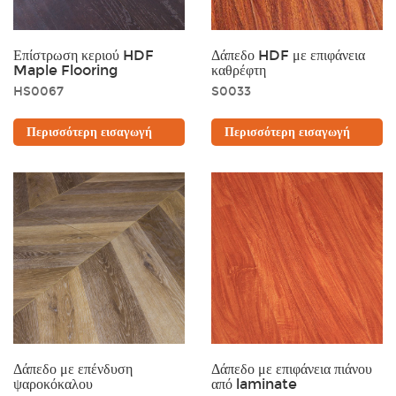
Επίστρωση κεριού HDF
Δάπεδο HDF με επιφάνεια
Maple Flooring
καθρέφτη
HS0067
S0033
Περισσότερη εισαγωγή
Περισσότερη εισαγωγή
Μαύρος
Καστανός
Χρυσαφένιος
Γκρί
Δάπεδο με επένδυση
Δάπεδο με επιφάνεια πιάνου
ψαροκόκαλου
από laminate