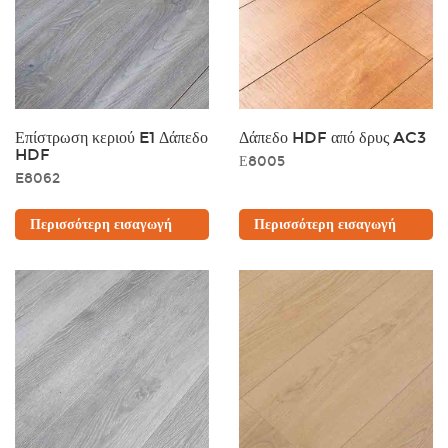
Επίστρωση κεριού E1 Δάπεδο
Δάπεδο HDF από δρυς AC3
HDF
Ε8005
E8062
Περισσότερη εισαγωγή
Περισσότερη εισαγωγή