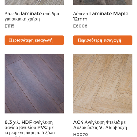
Δάπεδο laminate από δρυ
Δάπεδο Laminate Maple
για οικιακή χρήση
12mm
E1115
E6008
Περισσότερη εισαγωγή
Περισσότερη εισαγωγή
8,3 χιλ. HDF ανάγλυφη
AC4 Ανάγλυφη Φτελιά με
σανίδα βινυλίου PVC με
Αυλακώσεις V, Αδιάβροχη
κερωμένη άκρη από ξύλο
H0070