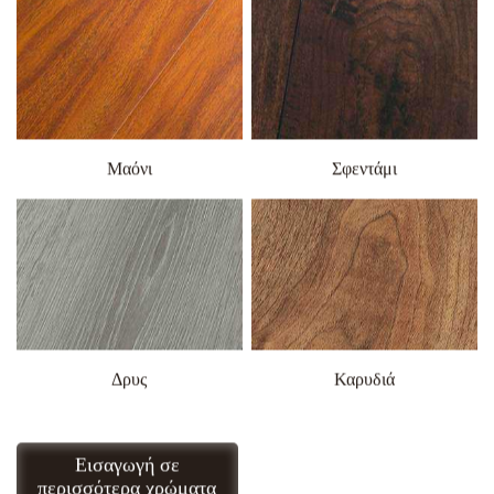
Μαόνι
Σφεντάμι
Δρυς
Καρυδιά
Εισαγωγή σε
Αποκτήστε δωρεάν
περισσότερα χρώματα
δείγμα