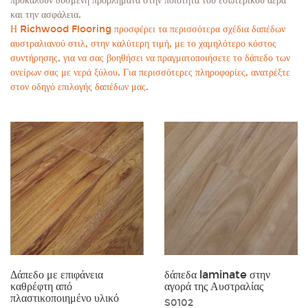
προκαλούν δυσμενή προβλήματα στην ποιότητα του εσωτερικού αέρα
και την ασφάλεια.
Η Richwood Flooring προσφέρει τα περισσότερα σχέδια δαπέδων
αυστραλιανού στιλ, στην καλύτερη τιμή, με το χαμηλότερο κόστος
συντήρησης, για να σας βοηθήσει να πραγματοποιήσετε το δάπεδο των
ονείρων σας με νερά ξύλου. Για περισσότερες πληροφορίες, ανατρέξτε
στον οδηγό επιλογής δαπέδων μας.
Δάπεδο με επιφάνεια
δάπεδα laminate στην
καθρέφτη από
αγορά της Αυστραλίας
πλαστικοποιημένο υλικό
S0102