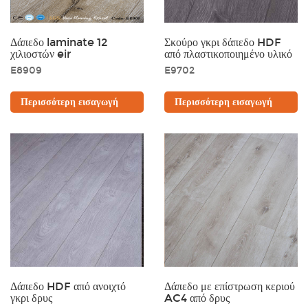
Δάπεδο laminate 12
Σκούρο γκρι δάπεδο HDF
χιλιοστών eir
από πλαστικοποιημένο υλικό
E8909
E9702
Περισσότερη εισαγωγή
Περισσότερη εισαγωγή
Δάπεδο HDF από ανοιχτό
Δάπεδο με επίστρωση κεριού
γκρι δρυς
AC4 από δρυς