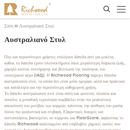
Σπίτι
Αυστραλιανό Στυλ
Αυστραλιανό Στυλ
Όλο και περισσότεροι χρήστες επιλέγουν δάπεδα αντί για μοκέτα,
καθώς τα δάπεδα έχουν πλεονεκτήματα όπως μεγαλύτερη διάρκεια ζωής,
χαμηλό κόστος συντήρησης και βελτίωση της ποιότητας του
εσωτερικού αέρα (IAQ). Η Richwood Flooring παρέχει δάπεδα
αυστραλιανού στιλ, τα οποία δεν είναι μόνο όμορφα, αλλά και πρακτικά
και κατάλληλα για την περισσότερη καθημερινή χρήση.
Το δάπεδο αυστραλιανού στιλ είναι απλό και φωτεινό, πλούσιο και
ποικίλο, η μοναδική τεχνολογία συμβάλλει στην πιο ρεαλιστική
απεικόνιση του μοτίβου των κορμών, κάνοντας την αίσθηση του μασίφ
ξύλου πιο ρεαλιστική και στιβαρή. Εξαιρετικές δοκιμές και
πιστοποιήσεις βασισμένες σε κορμούς και FloorScore, αφήνοντας το
δάπεδο Richwood απαλλαγμένο από επιβλαβείς χημικές ουσίες που