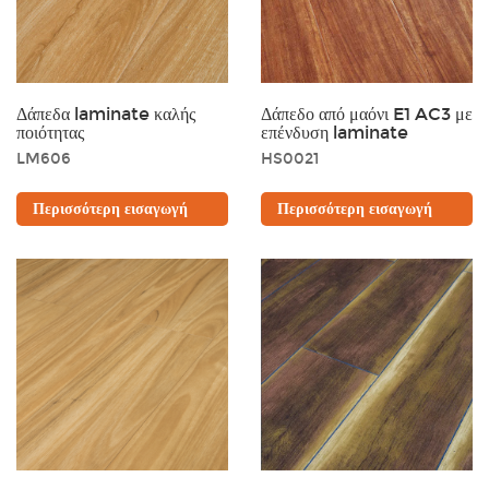
Δάπεδα laminate καλής
Δάπεδο από μαόνι E1 AC3 με
ποιότητας
επένδυση laminate
LM606
HS0021
Περισσότερη εισαγωγή
Περισσότερη εισαγωγή