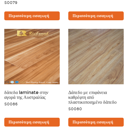
S0079
Περισσότερη εισαγωγή
Περισσότερη εισαγωγή
δάπεδα laminate στην
Δάπεδο με επιφάνεια
αγορά της Αυστραλίας
καθρέφτη από
πλαστικοποιημένο δάπεδο
S0086
S0080
Περισσότερη εισαγωγή
Περισσότερη εισαγωγή