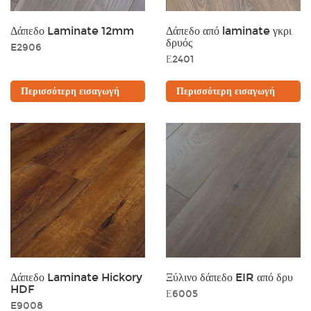
Δάπεδο Laminate 12mm
Δάπεδο από laminate γκρι
δρυός
E2906
Ε2401
Περισσότερη εισαγωγή
Περισσότερη εισαγωγή
Δάπεδο Laminate Hickory
Ξύλινο δάπεδο EIR από δρυ
HDF
Ε6005
E9008