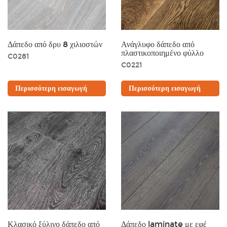
Δάπεδο από δρυ 8 χιλιοστών
Ανάγλυφο δάπεδο από
πλαστικοποιημένο φύλλο
C0281
C0221
Περισσότερη εισαγωγή
Περισσότερη εισαγωγή
Κλασικό ξύλινο δάπεδο από
Δάπεδο laminate με εφέ