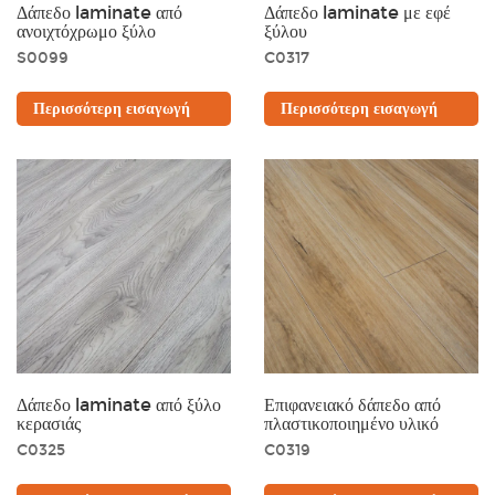
Δάπεδο laminate από
Δάπεδο laminate με εφέ
ανοιχτόχρωμο ξύλο
ξύλου
S0099
C0317
Περισσότερη εισαγωγή
Περισσότερη εισαγωγή
Δάπεδο laminate από ξύλο
Επιφανειακό δάπεδο από
κερασιάς
πλαστικοποιημένο υλικό
C0325
C0319