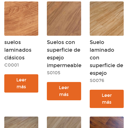
suelos
Suelos con
Suelo
laminados
superficie de
laminado
clásicos
espejo
con
C0001
impermeable
superficie de
S0105
espejo
Leer
S0076
más
Leer
más
Leer
más