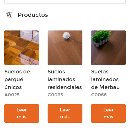
Productos
Suelos de
Suelos
Suelos
parqué
laminados
laminados
únicos
residenciales
de Merbau
A0025
C0065
C0066
Leer
Leer
Leer
más
más
más