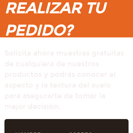
REALIZAR TU
PEDIDO?
Solicita ahora muestras gratuitas
de cualquiera de nuestros
productos y podrás conocer el
aspecto y la textura del suelo
para asegurarte de tomar la
mejor decisión.