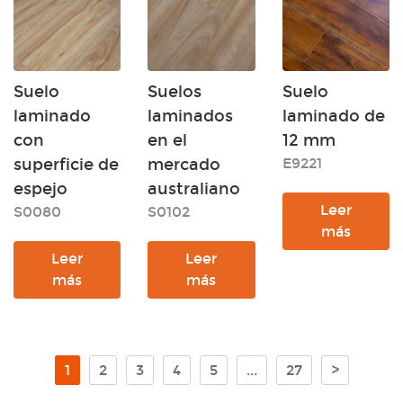
Suelo
Suelos
Suelo
laminado
laminados
laminado de
con
en el
12 mm
superficie de
mercado
E9221
espejo
australiano
Leer
S0080
S0102
más
Leer
Leer
más
más
1
2
3
4
5
...
27
>