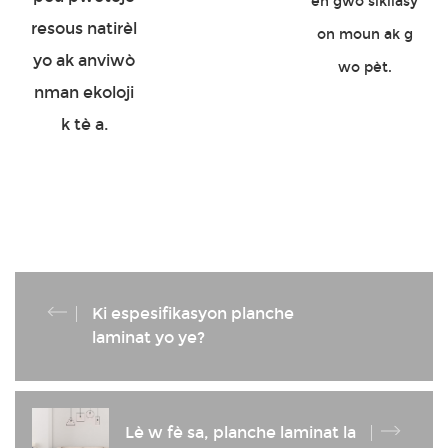
en gwo sikilasy
resous natirèl
on moun ak g
yo ak anviwò
wo pèt.
nman ekoloji
k tè a.
Ki espesifikasyon planche
laminat yo ye?
Lè w fè sa, planche laminat la