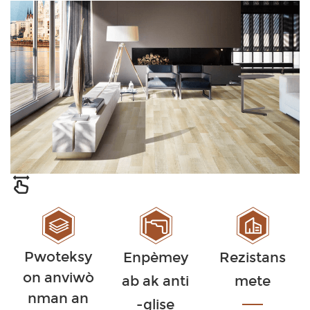
Pwoteksy
Enpèmey
Rezistans
on anviwò
ab ak anti
mete
nman an
-glise