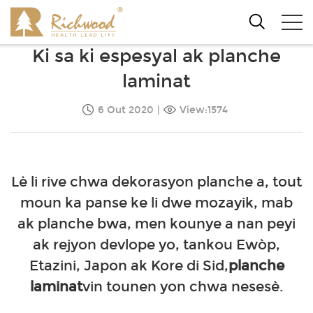
Ki sa ki espesyal ak planche
laminat
6 Out 2020
|
View:1574
Lè li rive chwa dekorasyon planche a, tout
moun ka panse ke li dwe mozayik, mab
ak planche bwa, men kounye a nan peyi
ak rejyon devlope yo, tankou Ewòp,
Etazini, Japon ak Kore di Sid,
planche
laminat
vin tounen yon chwa nesesè.