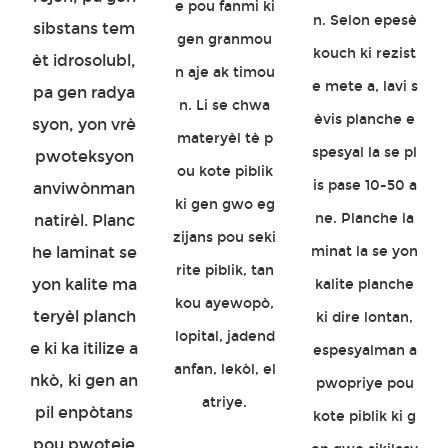
e pou fanmi ki
n. Selon epesè
sibstans tem
gen granmou
kouch ki rezist
èt idrosolubl,
n aje ak timou
e mete a, lavi s
pa gen radya
n. Li se chwa
èvis planche e
syon, yon vrè
materyèl tè p
spesyal la se pl
pwoteksyon
ou kote piblik
is pase 10-50 a
anviwònman
ki gen gwo eg
ne. Planche la
natirèl. Planc
zijans pou seki
he laminat se
minat la se yon
rite piblik, tan
yon kalite ma
kalite planche
kou ayewopò,
teryèl planch
ki dire lontan,
lopital, jadend
e ki ka itilize a
espesyalman a
anfan, lekòl, el
nkò, ki gen an
pwopriye pou
atriye.
pil enpòtans
kote piblik ki g
pou pwoteje