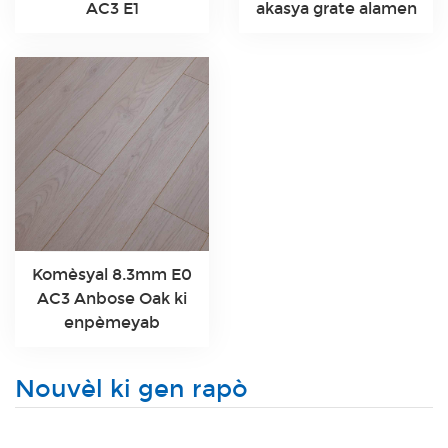
AC3 E1
akasya grate alamen
Komèsyal 8.3mm E0
AC3 Anbose Oak ki
enpèmeyab
Nouvèl ki gen rapò