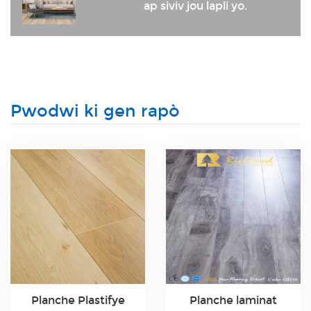
ap siviv jou lapli yo.
Pwodwi ki gen rapò
Planche Plastifye
Planche laminat