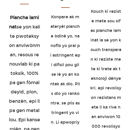
Kouch ki rezist
Konpare ak m
Planche lami
e mete sou sif
nat
se yon kali
ateryèl planch
as planche lam
te pwoteksy
e òdinè yo, na
inat la se yon k
on anviwònm
nofib yo pral p
ouch transpara
an, resous re
i astringent ep
n ki reziste me
nouvlab ki pa
i difisil pou gli
te ki trete ak t
toksik, 100%
se lè yo an ko
eknoloji dènye
pa gen fòmal
ntak ak dlo. Pli
kri, epi revolisy
deyid, plon,
s dlo yo ranko
on rezistans m
benzèn, epi li
ntre, se plis as
ete li ka rive n
pa gen metal
tringent yo vi
an anviwon 10
lou. Epi kanse
n. Li apwopriy
000 revolisyo
rojèn, pa gen