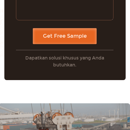
Dapatkan solusi khusus yang Anda
butuhkan.