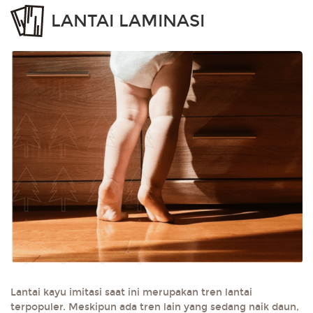
LANTAI LAMINASI
Lantai kayu imitasi saat ini merupakan tren lantai
terpopuler. Meskipun ada tren lain yang sedang naik daun,