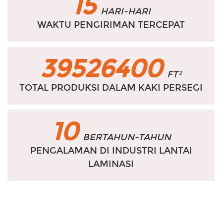
15
HARI-HARI
WAKTU PENGIRIMAN TERCEPAT
39526400
FT²
TOTAL PRODUKSI DALAM KAKI PERSEGI
10
BERTAHUN-TAHUN
PENGALAMAN DI INDUSTRI LANTAI
LAMINASI