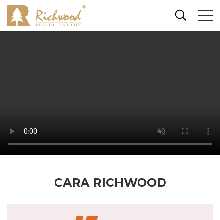
CARA RICHWOOD