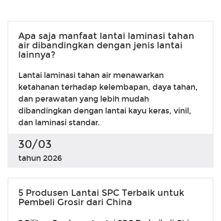
Apa saja manfaat lantai laminasi tahan
air dibandingkan dengan jenis lantai
lainnya?
Lantai laminasi tahan air menawarkan
ketahanan terhadap kelembapan, daya tahan,
dan perawatan yang lebih mudah
dibandingkan dengan lantai kayu keras, vinil,
dan laminasi standar.
30/03
tahun 2026
5 Produsen Lantai SPC Terbaik untuk
Pembeli Grosir dari China