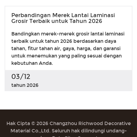
Perbandingan Merek Lantai Laminasi
Grosir Terbaik untuk Tahun 2026
Bandingkan merek-merek grosir lantai laminasi
terbaik untuk tahun 2026 berdasarkan daya
tahan, fitur tahan air, gaya, harga, dan garansi
untuk menemukan yang paling sesuai dengan
kebutuhan Anda.
03/12
tahun 2026
Hak Cipta © 2026 Changzhou Richwood Decorative
Material Co.,Ltd. Seluruh hak dilindungi undang-