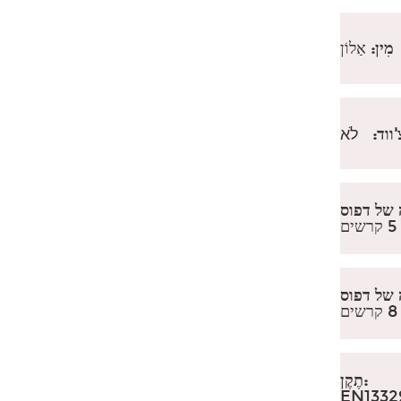
מִין:
אַלוֹן
ווד:
לֹא
ים
ים
תֶקֶן:
EN1332