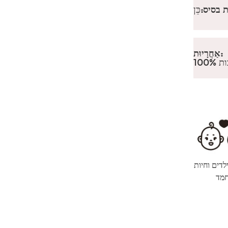
 בסיס:
כֵּן
אַחֲרָיוּת:
כות
ילדים וחיות
מד