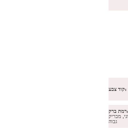
קוד צבע:
מת ברק:
ני, מבריק
גבוה