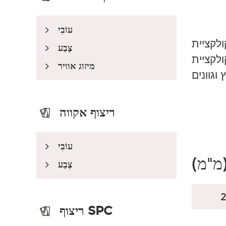
עוֹבִי
יית Classic מקובלת מאוד בכל רחבי העולם.
צֶבַע
Classic נותנת גוון חם וטבעי. עיצובים של פס בודד, 2 פסים ו-3 פסים מעניקים למשתמשים
מיזוג אוויר
ריצוף אקווה
עוֹבִי
מ"מ)
צֶבַע
ריצוף SPC