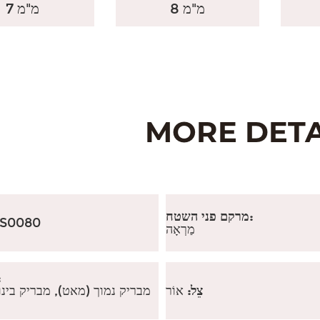
8 מ"מ
7 מ"מ
מרקם פני השטח:
S0080
מַרְאָה
ר
צֵל:
אוֹר
מבריק נמוך (מאט), מבריק בינו