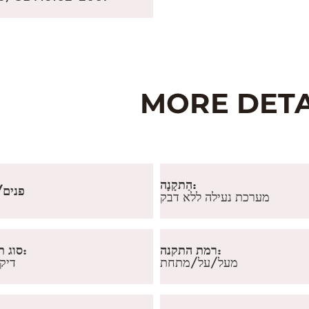
הַתקָנָה:
פנים/
מערכת נעילה ללא דבק
רמת התקנה:
סוג תת-רצפתי:
מעל/על/מתחת
דיק