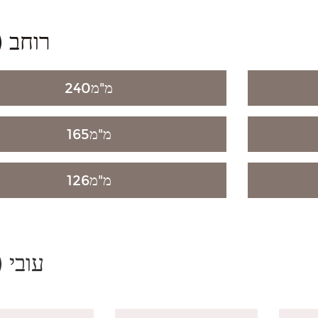
רוחב (
מ"מ
240
מ"מ
165
מ"מ
126
עובי 