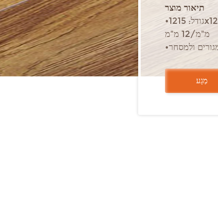
תיאור מוצר
•גודל: 1215x126/145/165/196x7 מ"מ/8 מ"מ/10
מ"מ/12 מ"מ
גורים ולמסחר
• משטח מראה
ארבעת הצדדים
מַגָע
תקנה ללא דבק