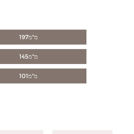
מ"מ
197
מ"מ
145
מ"מ
101