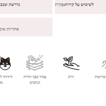
לשימוש על קירות:
פַּחִית
נדרשת שכבת
100% אחריות אי
 שריטות
יָרוֹק
עמיד בפני דהייה
ידידותי ל
וכתמים
מח