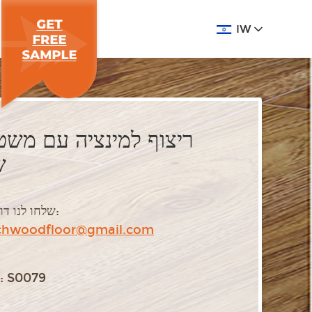
IW
ריצוף למינציה עם מש
ש
שלחו לנו דוא"ל:
chwoodfloor@gmail.com
דגם: S0079