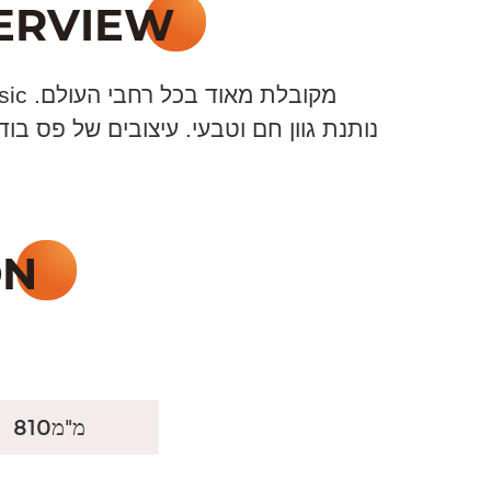
מ"מ
810