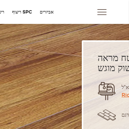
אביזרים
ריצוף SPC
ריצ
טח מראה
וק מוגש
Ri