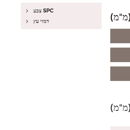
צבע SPC
מ"מ)
דמוי עץ
מובלט רשום
שוק מוגש
סגנון אוסטרלי
סגנון דרום אמריקאי
סגנון מיאנמר
(מ"מ)
אביזרים