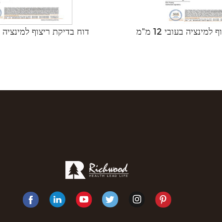
מינציה בעובי 12 מ"מ
דוח בדיקת ריצוף למינציה בעובי