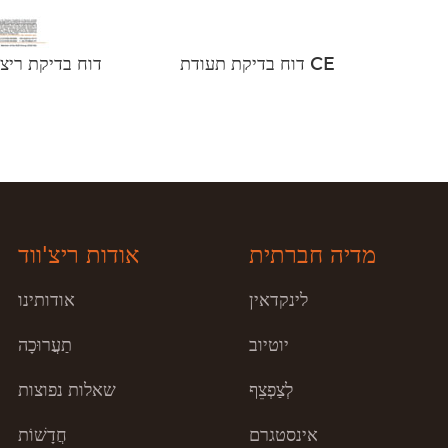
דוח בדיקת תעודת CE
דוח בדיקת ריצוף ל
מדיה חברתית
אודות ריצ'ווד
לינקדאין
אודותינו
יוטיוב
תַעֲרוּכָה
לְצַפְצֵף
שאלות נפוצות
אינסטגרם
חֲדָשׁוֹת