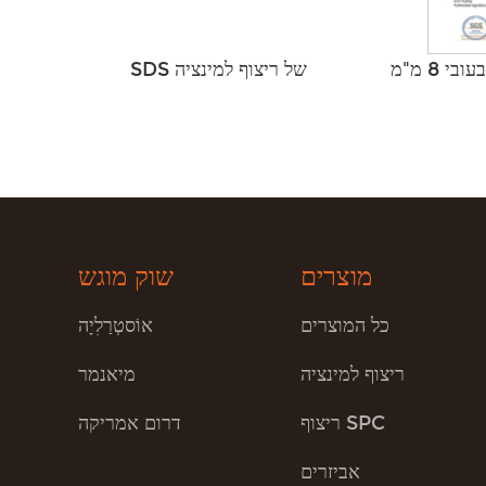
 8 מ"מ
SDS של ריצוף למינציה
מוצרים
שוק מוגש
כל המוצרים
אוֹסטְרַלִיָה
ריצוף למינציה
מיאנמר
ריצוף SPC
דרום אמריקה
אביזרים