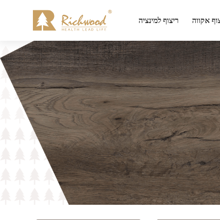
וף אקווה
ריצוף למינציה