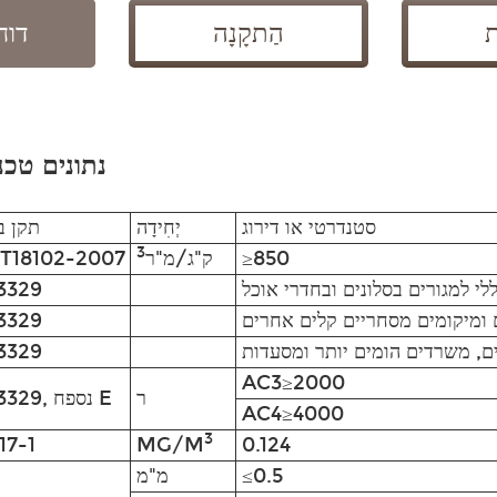
ת
הַתקָנָה
דוח
נתונים טכנ
סטנדרטי או דירוג
יְחִידָה
תקן ב
3
≥850
ק"ג/מ"ר
T18102-2007
י למגורים בסלונים ובחדרי אוכל
3329
ם ומיקומים מסחריים קלים אחרים
3329
ים, משרדים הומים יותר ומסעדות
3329
AC3≥2000
ר
EN13329, נספח E
AC4≥4000
3
17-1
MG/M
0.124
≤0.5
מ"מ