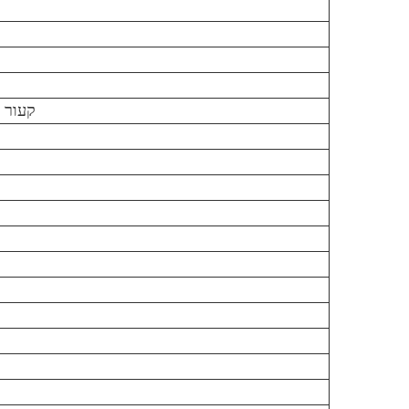
fw, קעור ≤ 0.15% fl, קעו