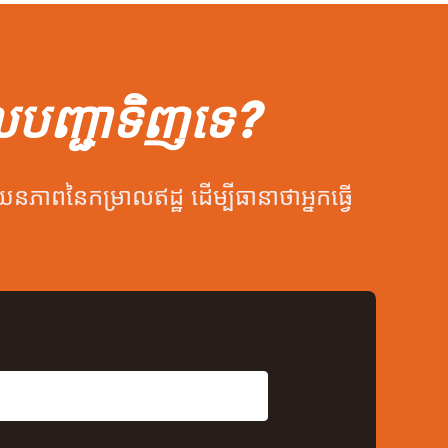
លបញ្ជាទិញទេ?
ពនៃកម្រាលឥដ្ឋ ដើម្បីធានាថាអ្នកធ្វើ