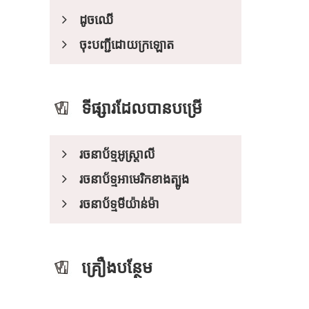
ដូចឈើ
ចុះបញ្ជី​ដោយ​ក្រឡោត
ទីផ្សារដែលបានបម្រើ
រចនាប័ទ្មអូស្ត្រាលី
រចនាប័ទ្មអាមេរិកខាងត្បូង
រចនាប័ទ្មមីយ៉ាន់ម៉ា
គ្រឿងបន្ថែម