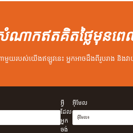
សំណាកឥតគិតថ្លៃមុនពេ
បស់យើងឥឡូវនេះ អ្នកអាចដឹងពីរូបរាង និងវាយនភា
អ្វី
អ៊ីមែល
ដែល
អ្នក
ចង់