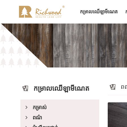
កម្រាលឈើឡាមីណេត
ពណ
កម្រាលឈើឡាមីណេត
កម្រាស់
ពណ៌