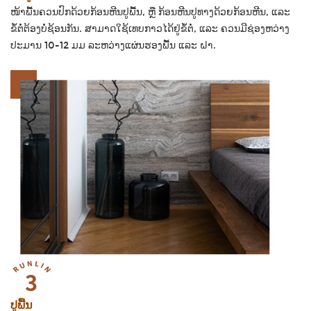
ໜ້າພື້ນຄວນປົກດ້ວຍກ້ອນຫີນປູພື້ນ, ຫຼື ກ້ອນຫີນປູທາງດ້ວຍກ້ອນຫີນ, ແລະ
ຂໍ້ຕໍ່ຕ້ອງບໍ່ຊ້ອນກັນ. ສາມາດໃຊ້ເທບກາວໄດ້ຢູ່ຂໍ້ຕໍ່, ແລະ ຄວນມີຊ່ອງຫວ່າງ
ປະມານ 10-12 ມມ ລະຫວ່າງແຜ່ນຮອງພື້ນ ແລະ ຝາ.
ປູພື້ນ