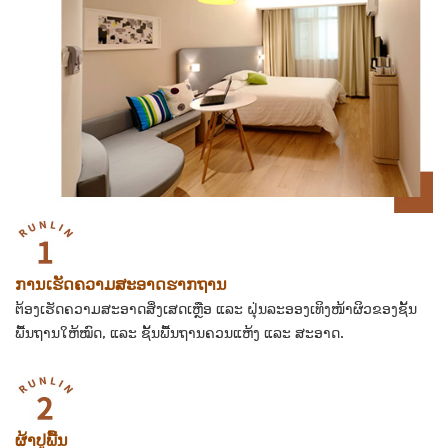
ການເຮັດຄວາມສະອາດຮາກຖານ
ຕ້ອງເຮັດຄວາມສະອາດສິ່ງເສດເຫຼືອ ແລະ ຝຸ່ນລະອອງເທິງໜ້າຜິວຂອງຊັ້ນ
ພື້ນຖານໃຫ້ໝົດ, ແລະ ຊັ້ນພື້ນຖານຄວນແຫ້ງ ແລະ ສະອາດ.
ຜ້າປູພື້ນ