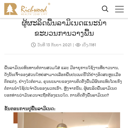
ຜູ້ຜະລິດພື້ນລາມິເນດແນະນຳ
ຂະບວນການວາງພື້ນ
ວັນທີ 13 ກັນຍາ 2021
|
ເບິ່ງ:1181
ພື້ນລາມິເນດທົນທານຕໍ່ການສວມໃສ່ ແລະ ມີອາຍຸການໃຊ້ງານທີ່ຍາວນານ,
ດັ່ງນັ້ນເຈົ້າຂອງສ່ວນໃຫຍ່ສາມາດເລືອກພື້ນປະເພດນີ້ໄດ້ຢ່າງອິດສະຫຼະເມື່ອ
ຕົກແຕ່ງ. ຢ່າງໃດກໍຕາມ, ຄຸນນະພາບຂອງການຕິດຕັ້ງພື້ນມີຜົນກະທົບໂດຍກົງ
ຕໍ່ການນຳໃຊ້ປະຈຳວັນຂອງພວກເຮົາ. ຫຼັງຈາກນັ້ນ, ຜູ້ຜະລິດພື້ນລາມິເນດ
ບອກທ່ານວ່າມັນຄວນຈະຖືກຕ້ອງແນວໃດ. ການຕິດຕັ້ງພື້ນລາມິເນດ?
ຂັ້ນຕອນການປູພື້ນລາມິເນດ: