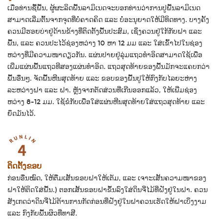
ເມື່ອທ່ານຊື້ພື້ນ, ຜູ້ຜະລິດພື້ນລາມິເນດຈະບອກທ່ານວ່າການປູພື້ນລາມິເນດ
ສາມາດເລີ່ມຕົ້ນຈາກຈຸດທີ່ບໍ່ຄາດຄິດ ແລະ ບໍ່ອະນຸຍາດໃຫ້ມີທິດທາງ. ບາງຄັ້ງ
ຄວນມີຮອຍບ່າຢູ່ດ້ານຂ້າງທີ່ຕິດຕັ້ງພື້ນປະສົມ, ເຊິ່ງຄວນຢູ່ໃກ້ກັບຝາ ແລະ
ພື້ນ, ແລະ ຄວນປະໄວ້ຊ່ອງຫວ່າງ 10 ຫາ 12 ມມ ແລະ ໃສ່ເຂົ້າໄປໃນຊ່ອງ
ຫວ່າງທີ່ມີຄວາມໜາດຽວກັນ. ແຜ່ນປາຍຢູ່ລຸ່ມແຖວທຳອິດສາມາດໃຊ້ເພື່ອ
ເພີ່ມແຜ່ນພື້ນແຖວທີສອງແຜ່ນທຳອິດ. ແຖວສຸດທ້າຍຂອງພື້ນມັກຈະແຄບກວ່າ
ພື້ນອື່ນໆ. ຈັດພື້ນຫີນສຸດທ້າຍ ແລະ ຂອບຂອງພື້ນປູໃຫ້ກົງກັບໄລຍະຫ່າງ
ລະຫວ່າງຝາ ແລະ ຝາ. ຫຼັງຈາກຕັດສ່ວນທີ່ເກີນອອກແລ້ວ, ໃຫ້ເພີ່ມຊ່ອງ
ຫວ່າງ 8-12 ມມ. ໃຊ້ຂໍກັບເພື່ອໃສ່ແຜ່ນຫີນສຸດທ້າຍໃສ່ແຖວສຸດທ້າຍ ແລະ
ຍຶດມັນໄວ້.
ຕິດຕັ້ງຂອບ
ກ່ອນອື່ນໝົດ, ໃຫ້ຕື່ມເສັ້ນຂອບຝາໃຫ້ເຕັມ, ແລະ ເຈາະເສັ້ນຄວາມໜາຂອງ
ຝາໃຫ້ຕິດໃສ່ພື້ນ.) ຕອກເສັ້ນຂອບຝາຂຶ້ນລົງໃສ່ດິນຈີ່ໄມ້ທີ່ຝັງຢູ່ໃນຝາ. ຄວນ
ສັງເກດວ່າດິນຈີ່ໄມ້ຕ້ານການກັດກ່ອນທີ່ຝັງຢູ່ໃນຝາຄວນເຮັດໃຫ້ຝາເບິ່ງງາມ
ແລະ ກົງກັບພື້ນຜິວທີ່ທາສີ.