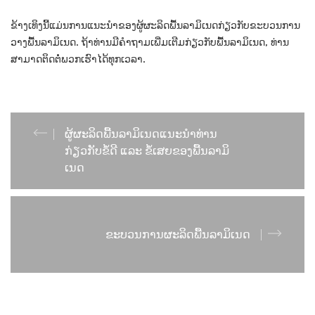
ຂ້າງເທິງນີ້ແມ່ນການແນະນຳຂອງຜູ້ຜະລິດພື້ນລາມິເນດກ່ຽວກັບຂະບວນການ
ວາງພື້ນລາມິເນດ. ຖ້າທ່ານມີຄຳຖາມເພີ່ມເຕີມກ່ຽວກັບພື້ນລາມິເນດ, ທ່ານ
ສາມາດຕິດຕໍ່ພວກເຮົາໄດ້ທຸກເວລາ.
ຜູ້ຜະລິດພື້ນລາມິເນດແນະນຳທ່ານ
ກ່ຽວກັບຂໍ້ດີ ແລະ ຂໍ້ເສຍຂອງພື້ນລາມິ
ເນດ
ຂະບວນການຜະລິດພື້ນລາມິເນດ