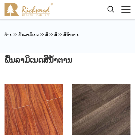
ບ້ານ
ພື້ນລາມິເນດ
ສີ
ສີ
ສີນ້ຳຕານ
ພື້ນລາມິເນດສີນ້ຳຕານ