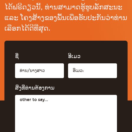
ໄດ້ຟຣີດຽວນີ້, ທ່ານສາມາດຮູ້ຮູບລັກສະນະ
ແລະ ໂຄງສ້າງຂອງພື້ນເພື່ອຮັບປະກັນວ່າທ່ານ
ເລືອກໄດ້ດີທີ່ສຸດ.
ຊື່
ອີເມວ
ສິ່ງທີ່ທ່ານຕ້ອງການ