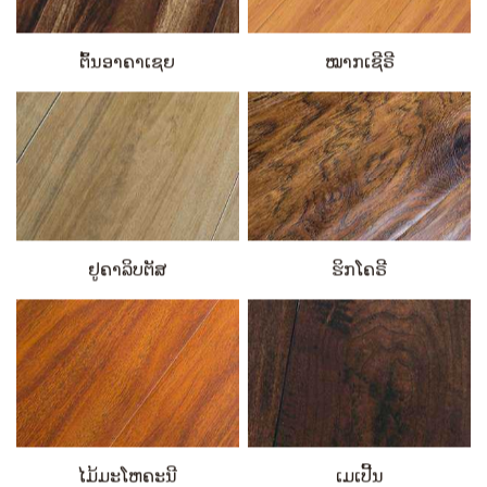
ຕົ້ນອາຄາເຊຍ
ໝາກເຊີຣີ
ຢູຄາລິບຕັສ
ຮິກໂຄຣີ
ໄມ້ມະໂຫຄະນີ
ເມເປີ້ນ