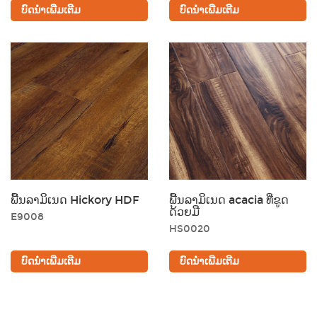
ບົດນຳເພີ່ມເຕີມ
ບົດນຳເພີ່ມເຕີມ
ສີດຳ
ສີນ້ຳຕານ
ທອງຄຳ
ສີເທົາ
ພື້ນລາມິເນດ Hickory HDF
ພື້ນລາມິເນດ acacia ທີ່ຂູດ
ດ້ວຍມື
E9008
HS0020
ບົດນຳເພີ່ມເຕີມ
ບົດນຳເພີ່ມເຕີມ