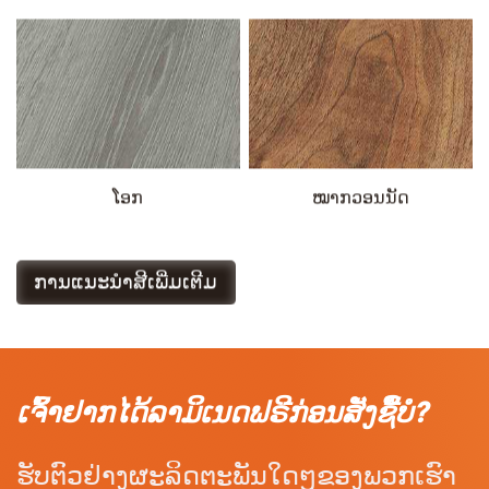
ໂອກ
ໝາກວອນນັດ
ການແນະນຳສີເພີ່ມເຕີມ
ຮັບຕົວຢ່າງຟຣີ
ເຈົ້າຢາກໄດ້ລາມິເນດຟຣີກ່ອນສັ່ງຊື້ບໍ?
ຮັບຕົວຢ່າງຜະລິດຕະພັນໃດໆຂອງພວກເຮົາ