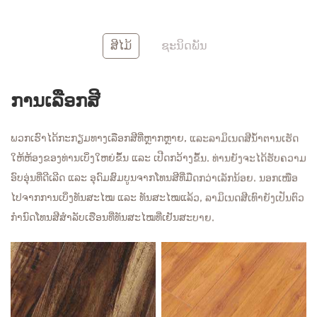
ສີແດງ
ສີຂາວ
ສີໄມ້
ຊະນິດພັນ
ການແນະນຳສີເພີ່ມເຕີມ
ຮັບຕົວຢ່າງຟຣີ
ການເລືອກສີ
ພວກເຮົາໄດ້ກະກຽມທາງເລືອກສີທີ່ຫຼາກຫຼາຍ, ແລະລາມິເນດສີນ້ຳຕານເຮັດ
ໃຫ້ຫ້ອງຂອງທ່ານເບິ່ງໃຫຍ່ຂຶ້ນ ແລະ ເປີດກວ້າງຂຶ້ນ. ທ່ານຍັງຈະໄດ້ຮັບຄວາມ
ອົບອຸ່ນທີ່ດີເລີດ ແລະ ອຸດົມສົມບູນຈາກໂທນສີທີ່ມືດກວ່າເລັກນ້ອຍ. ນອກເໜືອ
ໄປຈາກການເບິ່ງທັນສະໄໝ ແລະ ທັນສະໄໝແລ້ວ, ລາມິເນດສີເທົາຍັງເປັນຕົວ
ກຳນົດໂທນສີສຳລັບເຮືອນທີ່ທັນສະໄໝທີ່ເຢັນສະບາຍ.