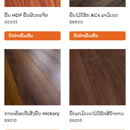
ພື້ນ HDF ພື້ນຜິວກະຈົກ
ພື້ນໄມ້ໂອ໊ກ AC4 ລາມິເນດ
S0033
E9600
ບົດນຳເພີ່ມເຕີມ
ບົດນຳເພີ່ມເຕີມ
ການເລືອກສີ
ພວກເຮົາໄດ້ກະກຽມທາງເລືອກສີທີ່ຫຼາກຫຼາຍ, ແລະລາມິເນດສີນ້ຳຕານເຮັດ
ໃຫ້ຫ້ອງຂອງທ່ານເບິ່ງໃຫຍ່ຂຶ້ນ ແລະ ເປີດກວ້າງຂຶ້ນ. ທ່ານຍັງຈະໄດ້ຮັບຄວາມ
ອົບອຸ່ນທີ່ດີເລີດ ແລະ ອຸດົມສົມບູນຈາກໂທນສີທີ່ມືດກວ່າເລັກນ້ອຍ. ນອກເໜືອ
ໄປຈາກການເບິ່ງທັນສະໄໝ ແລະ ທັນສະໄໝແລ້ວ, ລາມິເນດສີເທົາຍັງເປັນຕົວ
ກຳນົດໂທນສີສຳລັບເຮືອນທີ່ທັນສະໄໝທີ່ເຢັນສະບາຍ.
ການເຄືອບຂີ້ເຜີ້ງພື້ນ Hickory
ພື້ນລາມິເນດໄມ້ໂອ໊ກສີນ້ຳຕານ
E9010
E9205