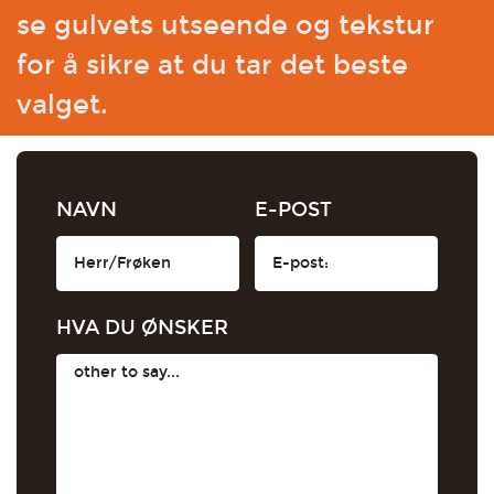
se gulvets utseende og tekstur
for å sikre at du tar det beste
valget.
NAVN
E-POST
HVA DU ØNSKER