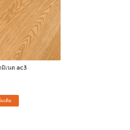
ลามิเนต ac3
ิ่มเติม