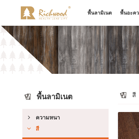
พื้นลามิเนต
พื้นอะค
สี
พื้นลามิเนต
ความหนา
สี