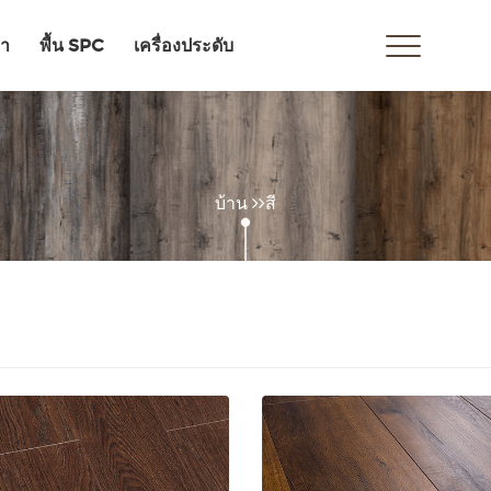
วา
พื้น SPC
เครื่องประดับ
บ้าน
สี