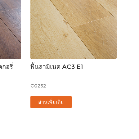
คกอรี่
พื้นลามิเนต AC3 E1
C0252
อ่านเพิ่มเติม