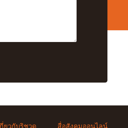
กี่ยวกับริชวูด
สื่อสังคมออนไลน์