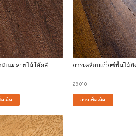
ลามิเนตลายไม้โอ๊คสี
การเคลือบแว็กซ์พื้นไม้ฮิ
อี9010
ิ่มเติม
อ่านเพิ่มเติม