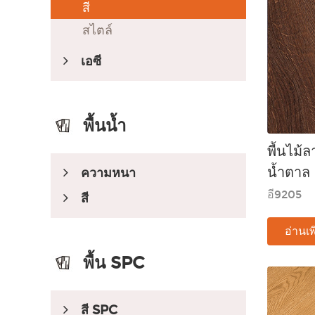
สี
สไตล์
เอซี
พื้นน้ำ
พื้นไม้
น้ำตาล
ความหนา
อี9205
สี
อ่านเพ
พื้น SPC
สี SPC