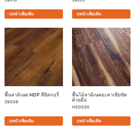
อี9010
อี9205
บทนำเพิ่มเติม
บทนำเพิ่มเติม
สีดำ
สีน้ำตาล
โกลเด้น
สีเทา
พื้นลามิเนต HDF สีฮิคกอรี่
พื้นไม้ลามิเนตอะคาเซียขัด
ด้วยมือ
อี9008
HS0020
บทนำเพิ่มเติม
บทนำเพิ่มเติม