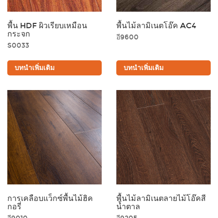
พื้น HDF ผิวเรียบเหมือน
พื้นไม้ลามิเนตโอ๊ค AC4
กระจก
อี9600
S0033
บทนำเพิ่มเติม
บทนำเพิ่มเติม
การเลือกสี
เราได้เตรียมตัวเลือกสีที่หลากหลาย และลามิเนตสีน้ำตาลอ่อนจะทำให้
ห้องของคุณดูใหญ่ขึ้นและโปร่งโล่งขึ้น คุณยังจะได้รับความอบอุ่นที่
ยอดเยี่ยมและหรูหราจากโทนสีที่เข้มขึ้นเล็กน้อยอีกด้วย นอกจากจะดูเก๋
ไก๋และมีสไตล์แล้ว ลามิเนตสีเทายังช่วยสร้างบรรยากาศที่ทันสมัยและ
เย็นสบายให้กับบ้านของคุณอีกด้วย
การเคลือบแว็กซ์พื้นไม้ฮิค
พื้นไม้ลามิเนตลายไม้โอ๊คสี
กอรี่
น้ำตาล