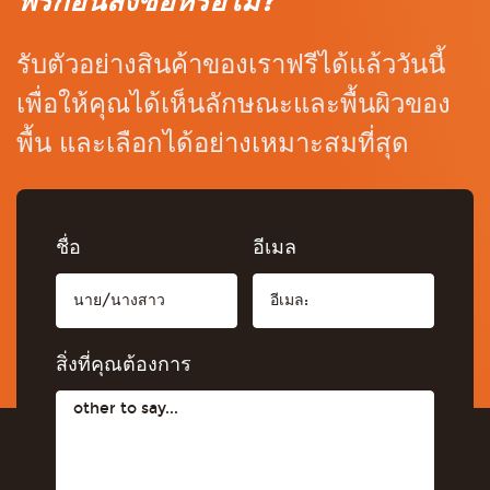
ฟรีก่อนสั่งซื้อหรือไม่?
รับตัวอย่างสินค้าของเราฟรีได้แล้ววันนี้
เพื่อให้คุณได้เห็นลักษณะและพื้นผิวของ
พื้น และเลือกได้อย่างเหมาะสมที่สุด
ชื่อ
อีเมล
สิ่งที่คุณต้องการ