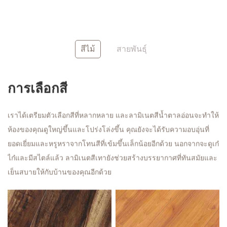
สีแดง
สีขาว
สีไม้
สายพันธุ์
บทนำเกี่ยวกับสีเพิ่มเติม
รับตัวอย่างฟรี
การเลือกสี
เราได้เตรียมตัวเลือกสีที่หลากหลาย และลามิเนตสีน้ำตาลอ่อนจะทำให้
ห้องของคุณดูใหญ่ขึ้นและโปร่งโล่งขึ้น คุณยังจะได้รับความอบอุ่นที่
ยอดเยี่ยมและหรูหราจากโทนสีที่เข้มขึ้นเล็กน้อยอีกด้วย นอกจากจะดูเก๋
ไก๋และมีสไตล์แล้ว ลามิเนตสีเทายังช่วยสร้างบรรยากาศที่ทันสมัยและ
เย็นสบายให้กับบ้านของคุณอีกด้วย