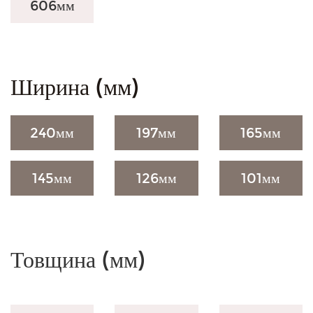
606
мм
Ширина (мм)
240
мм
197
мм
165
мм
145
мм
126
мм
101
мм
Товщина (мм)