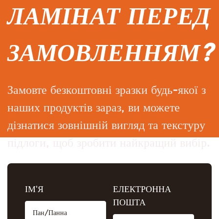
ЛАМІНАТ ПЕРЕД
ЗАМОВЛЕННЯМ?
Замовте безкоштовні зразки будь-якої з
наших продуктів зараз, ви можете
дізнатися зовнішній вигляд та текстуру
підлоги, щоб зробити найкращий вибір.
ІМ'Я
ЕЛЕКТРОННА
ПОШТА