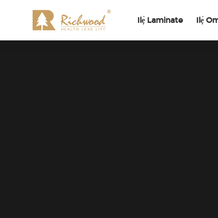
Ilẹ̀ Laminate
Ilẹ̀ O