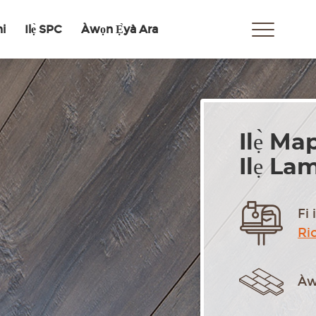
mi
Ilẹ̀ SPC
Àwọn Ẹ̀yà Ara
Ilẹ̀ Ma
Ilẹ La
Fi 
Ri
Àw