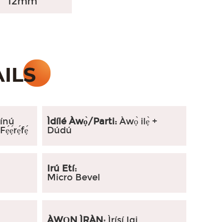
12mm
nínú
Ìdílé Àwọ̀/Parti:
Àwọ̀ ilẹ̀ +
́ẹ́rẹ́fẹ́
Dúdú
Irú Etí:
Micro Bevel
ÀWỌN ÌRÀN:
Ìrísí Igi