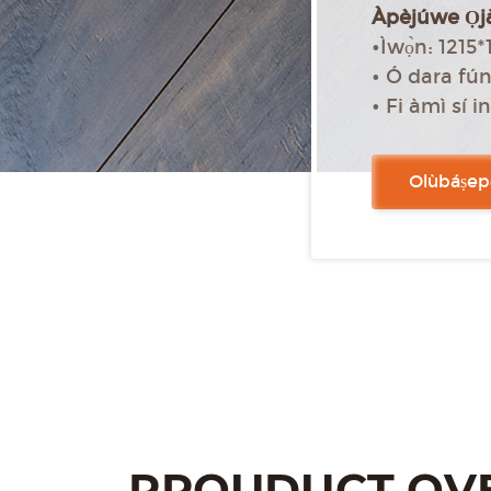
Àpèjúwe Ọj
•Ìwọ̀n: 1
• Ó dara fún l
• Fi àmì sí in
• Micro bev
• Fifi sori ẹr
Olùbáṣepọ