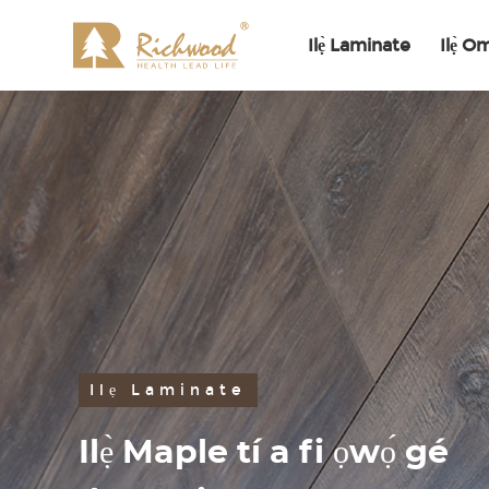
Ilẹ̀ Laminate
Ilẹ̀ O
Ilẹ Laminate
Ilẹ̀ Maple tí a fi ọwọ́ gé