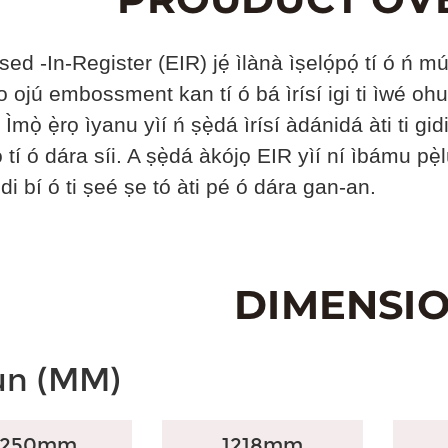
 -In-Register (EIR) jẹ́ ìlànà ìṣelọ́pọ́ tí ó ń mú kí ìjì
lo ojú embossment kan tí ó bá ìrísí igi ti ìwé ohu
. Ìmọ̀ ẹ̀rọ ìyanu yìí ń ṣẹ̀dá ìrísí àdánidá àti ti gi
 tí ó dára síi. A ṣẹ̀dá àkójọ EIR yìí ní ìbámu pẹ̀lú
gidi bí ó ti ṣeé ṣe tó àti pé ó dára gan-an.
ùn (MM)
2250mm
1218mm