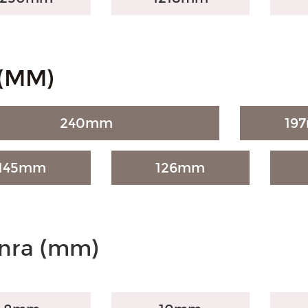
̀ (MM)
240mm
19
145mm
126mm
anra (mm)