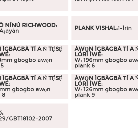
Ò NÍNÚ RICHWOOD:
PLANK VISHAL:
1-Ìrìn
 Àṣàyàn
ÌGBÀGBÀ TÍ A Ń TẸ̀SẸ̀
ÀWỌN ÌGBÀGBÀ TÍ A Ń 
ÌWÉ:
LÓRÍ ÌWÉ:
0mm gbogbo awọn
W: 196mm gbogbo aw
 5
plank 6
ÌGBÀGBÀ TÍ A Ń TẸ̀SẸ̀
ÀWỌN ÌGBÀGBÀ TÍ A Ń 
ÌWÉ:
LÓRÍ ÌWÉ:
5mm gbogbo awọn
W: 126mm gbogbo aw
 8
plank 9
́:
29/GBT18102-2007