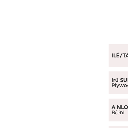
ILÉ/TA
Irú S
Plywoo
A NLO 
Bẹ́ẹ̀ni