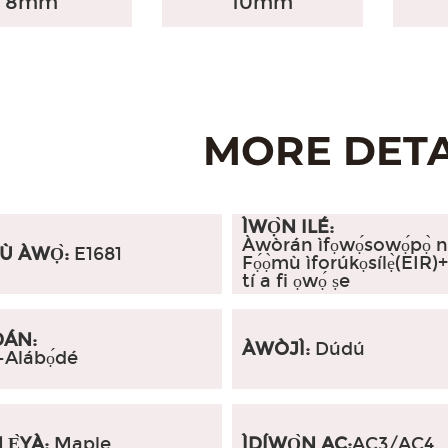
8mm
10mm
ÌWỌ̀N ILÉ:
Àwòrán ìfọwọ́sowọ́pọ̀ 
 ÀWỌ̀:
E1681
Fọ́ọ̀mù ìforúkọsílẹ̀(EIR)+Fẹ
tí a fi ọwọ́ ṣe
DÁN:
ÀWÒJÌ:
Dúdú
Alábọ́dé
Ẹ̀YÀ:
Maple
ÌDÍWỌ̀N AC:
AC3/AC4