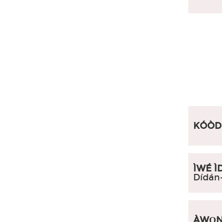
Àṣà ti Australia
Àṣà Gúúsù Amẹ́ríkà
Àṣà Myanmar
Àwọn ẹ̀yà ara ẹ̀rọ
KÓÒDÙ
ÌWÉ Ì
Dídán-
ÀWỌN 