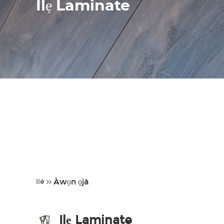
Ilẹ Laminate
Àwọn ọjà
Ilé
Ilẹ Laminate