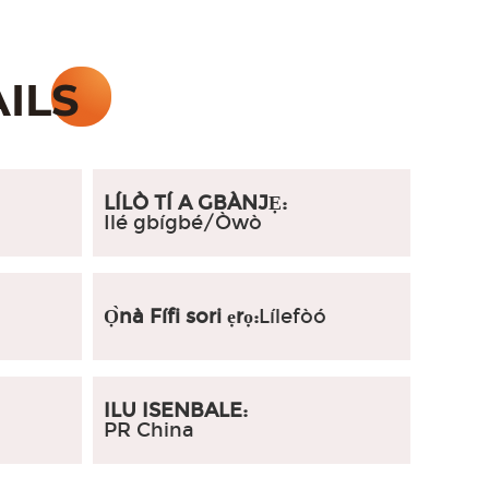
LÍLÒ TÍ A GBÀNJẸ:
Ilé gbígbé/Òwò
Ọ̀nà Fífi sori ẹrọ:
Lílefòó
ILU ISENBALE:
PR China