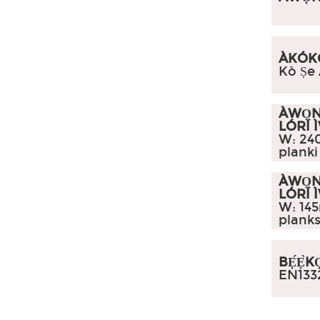
ÀKÓK
Kò Ṣe
ÀWỌN 
LÓRÍ 
W: 24
planki
ÀWỌN 
LÓRÍ 
W: 14
planks
BẸ́Ẹ̀KỌ
EN133