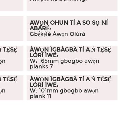
AWỌN OHUN TÍ A SO SỌ NÍ
ABÁRẸ̀:
Gbẹ́kẹ̀lé Àwọn Olùrà
TẸ̀SẸ̀
ÀWỌN ÌGBÀGBÀ TÍ A Ń TẸ̀SẸ̀
LÓRÍ ÌWÉ:
ọn
W: 165mm gbogbo awọn
planks 7
TẸ̀SẸ̀
ÀWỌN ÌGBÀGBÀ TÍ A Ń TẸ̀SẸ̀
LÓRÍ ÌWÉ:
ọn
W: 101mm gbogbo awọn
plank 11