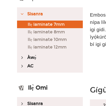
Sisanra
Embossed
nípa lí
Ilẹ laminate 7mm
igi gidi
Ilẹ laminate 8mm
ìyọ́kúrò
Ilẹ laminate 10mm
bí igi 
Ilẹ laminate 12mm
Àwọ̀
AC
Ilẹ̀ Omi
Gíg
Sisanra