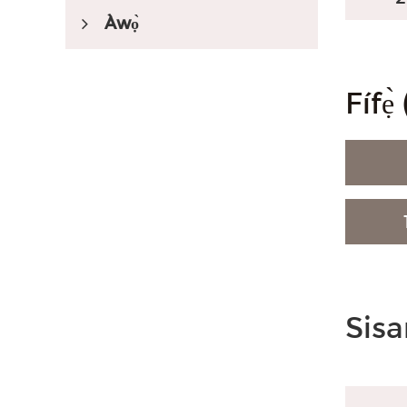
Àwọ̀
Fífẹ
Ilẹ SPC
Awọ SPC
Bí Igi
Ti a fi àmì sí
Àwọn tí a ń ṣiṣẹ́ ní
Sis
ọjà