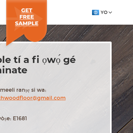
YO
ple tí a fi ọwọ́ gé
minate
imeeli ranṣẹ si wa:
chwoodfloor@gmail.com
òṣe: E1681