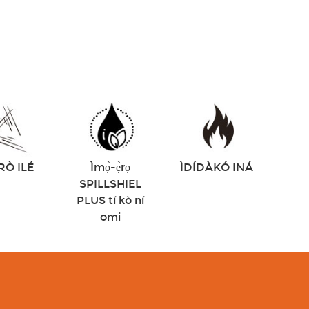
RÒ ILÉ
Ìmọ̀-ẹ̀rọ
ÌDÍDÀKÓ INÁ
SPILLSHIEL
PLUS tí kò ní
omi