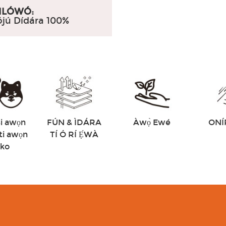
ILÓWÓ:
ójú Dídára 100%
si awọn
FÚN & ÌDÁRA
Àwọ̀ Ewé
ONÍ
ti awọn
TÍ Ó RÍ Ẹ́WÀ
nko