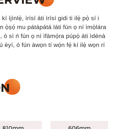
nlẹ̀, ìrísí àti ìrísí gidi ti ilẹ̀ pọ̀ sí i
n ọ̀ṣọ́ mu pátápátá láti fún ọ ní ìmọ̀lára
di, ó sì ń fún ọ ní ìfàmọ́ra púpọ̀ àti ìdènà
 èyí, ó fún àwọn tí wọ́n fẹ́ kí ilẹ̀ wọn rí
810mm
606mm