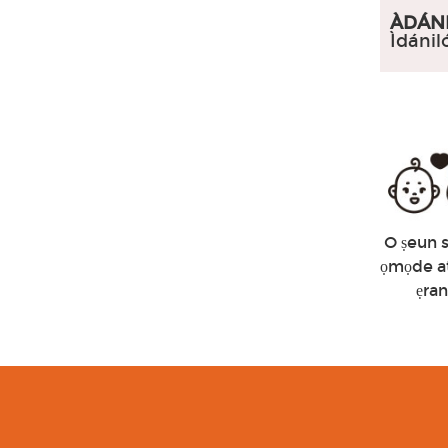
ÀDÁN
Ìdánil
O ṣeun 
ọmọde a
ẹra