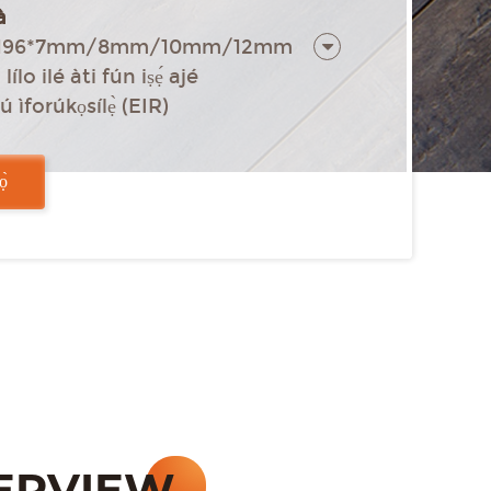
à
215*196*7mm/8mm/10mm/12mm
ílo ilé àti fún iṣẹ́ ajé
ú ìforúkọsílẹ̀ (EIR)
el gbogbo awọn ẹgbẹ mẹrin
ọ laisi glue
̀