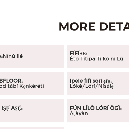
FÍFÍṢẸ́:
:
Nínú ilé
Ètò Títìpa Tí kò ní Lù
UBFLOOR:
Ipele fifi sori ẹrọ:
d tàbí Kọnkérétì
Lókè/Lórí/Nísàlẹ̀
IṢẸ́ AṢẸ̀:
FÚN LÍLÒ LÓRÍ ÒGÌ:
Àṣàyàn