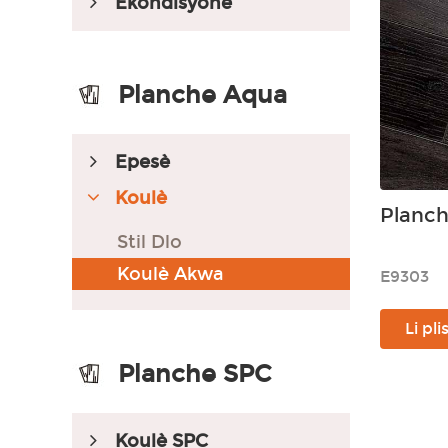
Èkondisyone
Planche Aqua
Epesè
Koulè
Planch
Stil Dlo
Koulè Akwa
E9303
Li pli
Planche SPC
Koulè SPC