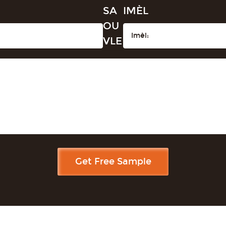
SA
IMÈL
OU
VLE