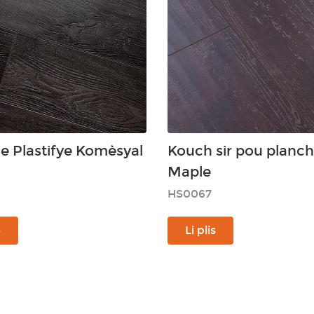
e Plastifye Komèsyal
Kouch sir pou planc
Maple
HS0067
s
Li plis