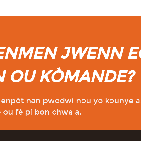
RENMEN JWENN 
N OU KÒMANDE?
nenpòt nan pwodwi nou yo kounye a,
e ou fè pi bon chwa a.