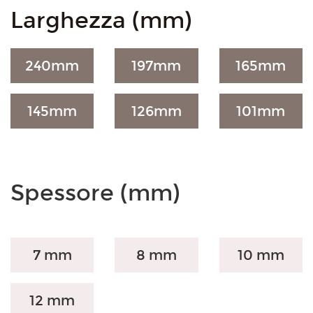
Larghezza (mm)
240
mm
197
mm
165
mm
145
mm
126
mm
101
mm
Spessore (mm)
7 mm
8 mm
10 mm
12 mm