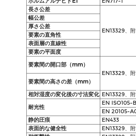
ホルムアルデヒドE1
EN717-1
長さ公差
幅公差
厚さ公差
EN13329、
要素の直角性
表面層の直線性
要素の平面度
要素間の開口部（mm）
EN13329、
要素間の高さの差（mm）
相対湿度の変化後の寸法変化
EN13329、
EN ISO105-
耐光性
EN 20105-A
静的圧痕
EN433
表面的な健全性
EN13329、