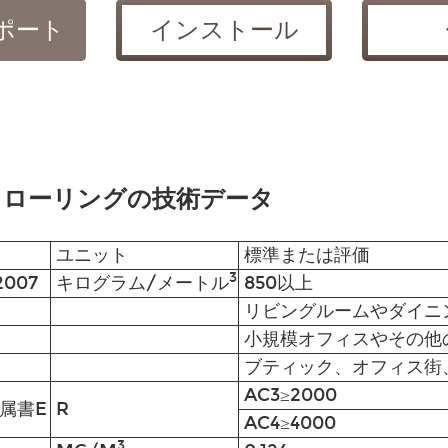
ポート
インストール
フローリングの技術データ
ユニット
標準または評価
3
2007
キログラム/メートル
850以上
リビングルームやダイニ
小規模オフィスやその他
ブティック、オフィス街
AC3≥2000
附属書E
R
AC4≥4000
3