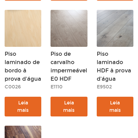
Piso
Piso de
Piso
laminado de
carvalho
laminado
bordo à
impermeável
HDF à prova
prova d'água
E0 HDF
d'água
C0026
E1110
E9502
Leia
Leia
Leia
mais
mais
mais