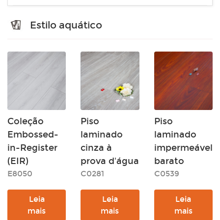
Estilo aquático
Coleção
Piso
Piso
Embossed-
laminado
laminado
in-Register
cinza à
impermeável
(EIR)
prova d'água
barato
E8050
C0281
C0539
Leia
Leia
Leia
mais
mais
mais