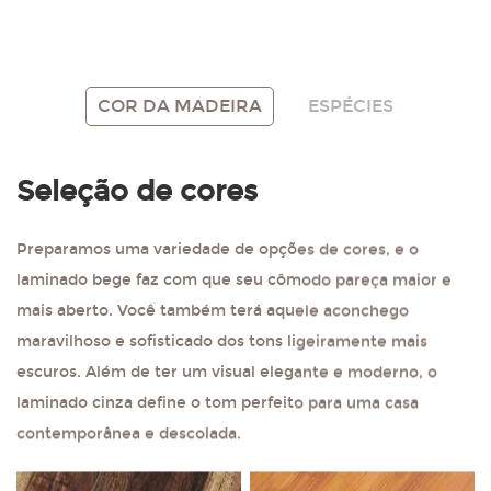
Vermelho
Branco
Introdução a Mais
Obtenha uma
COR DA MADEIRA
ESPÉCIES
Cores
amostra grátis
Seleção de cores
Preparamos uma variedade de opções de cores, e o
laminado bege faz com que seu cômodo pareça maior e
mais aberto. Você também terá aquele aconchego
maravilhoso e sofisticado dos tons ligeiramente mais
escuros. Além de ter um visual elegante e moderno, o
laminado cinza define o tom perfeito para uma casa
contemporânea e descolada.