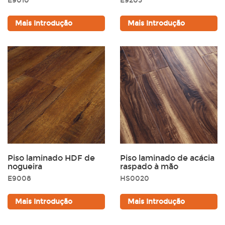
E9010
E9205
Mais Introdução
Mais Introdução
Preto
Marrom
Dourado
Cinza
Piso laminado HDF de
Piso laminado de acácia
nogueira
raspado à mão
E9008
HS0020
Mais Introdução
Mais Introdução