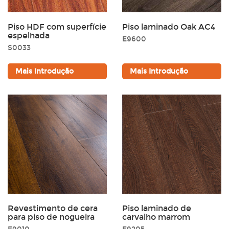
Piso HDF com superfície
Piso laminado Oak AC4
espelhada
E9600
S0033
Seleção de cores
Mais Introdução
Mais Introdução
Preparamos uma variedade de opções de cores, e o
laminado bege faz com que seu cômodo pareça maior e
mais aberto. Você também terá aquele aconchego
maravilhoso e sofisticado dos tons ligeiramente mais
escuros. Além de ter um visual elegante e moderno, o
laminado cinza define o tom perfeito para uma casa
contemporânea e descolada.
Revestimento de cera
Piso laminado de
para piso de nogueira
carvalho marrom