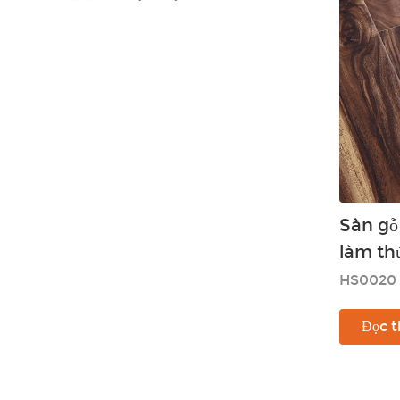
Sàn gỗ
làm th
HS0020
Đọc 