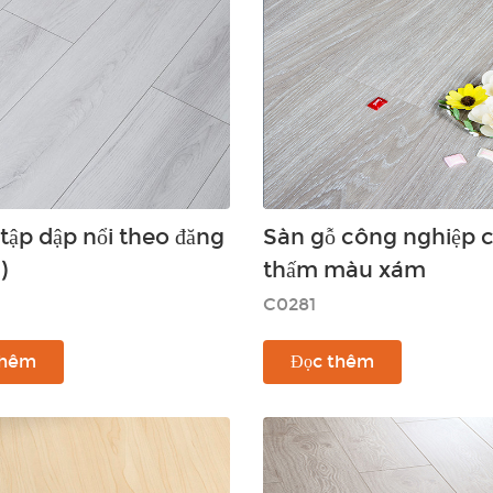
tập dập nổi theo đăng
Sàn gỗ công nghiệp 
)
thấm màu xám
C0281
thêm
Đọc thêm