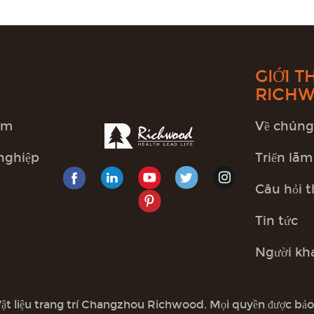
GIỚI T
RICH
ẩm
Về chúng
nghiệp
Triển lãm
Câu hỏi 
Tin tức
Người kh
t liệu trang trí Changzhou Richwood. Mọi quyền được bảo