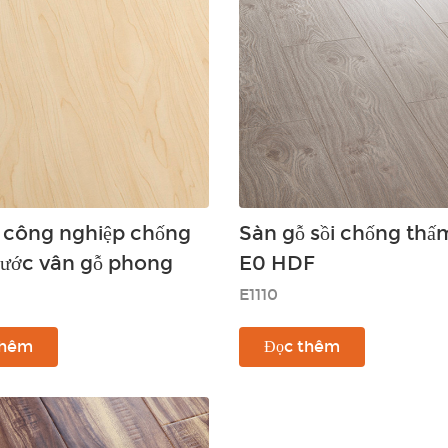
 công nghiệp chống
Sàn gỗ sồi chống thấ
ước vân gỗ phong
E0 HDF
E1110
thêm
Đọc thêm