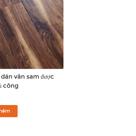
 dán vân sam được
ủ công
thêm