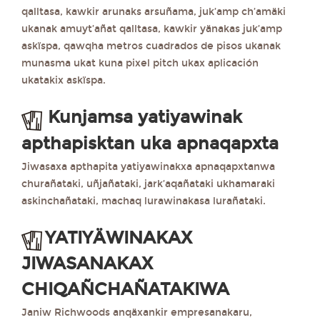
qalltasa, kawkir arunaks arsuñama, juk’amp ch’amäki
ukanak amuyt’añat qalltasa, kawkir yänakas juk’amp
askïspa, qawqha metros cuadrados de pisos ukanak
munasma ukat kuna pixel pitch ukax aplicación
ukatakix askïspa.
Kunjamsa yatiyawinak
apthapisktan uka apnaqapxta
Jiwasaxa apthapita yatiyawinakxa apnaqapxtanwa
churañataki, uñjañataki, jark’aqañataki ukhamaraki
askinchañataki, machaq lurawinakasa lurañataki.
YATIYÄWINAKAX
JIWASANAKAX
CHIQAÑCHAÑATAKIWA
Janiw Richwoods anqäxankir empresanakaru,