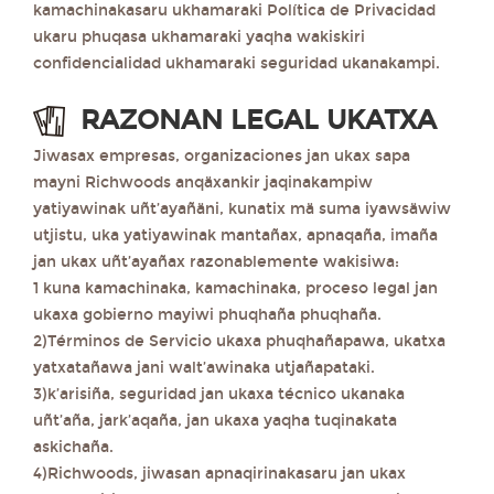
kamachinakasaru ukhamaraki Política de Privacidad
ukaru phuqasa ukhamaraki yaqha wakiskiri
confidencialidad ukhamaraki seguridad ukanakampi.
RAZONAN LEGAL UKATXA
Jiwasax empresas, organizaciones jan ukax sapa
mayni Richwoods anqäxankir jaqinakampiw
yatiyawinak uñt’ayañäni, kunatix mä suma iyawsäwiw
utjistu, uka yatiyawinak mantañax, apnaqaña, imaña
jan ukax uñt’ayañax razonablemente wakisiwa:
1 kuna kamachinaka, kamachinaka, proceso legal jan
ukaxa gobierno mayiwi phuqhaña phuqhaña.
2)Términos de Servicio ukaxa phuqhañapawa, ukatxa
yatxatañawa jani walt’awinaka utjañapataki.
3)k’arisiña, seguridad jan ukaxa técnico ukanaka
uñt’aña, jark’aqaña, jan ukaxa yaqha tuqinakata
askichaña.
4)Richwoods, jiwasan apnaqirinakasaru jan ukax