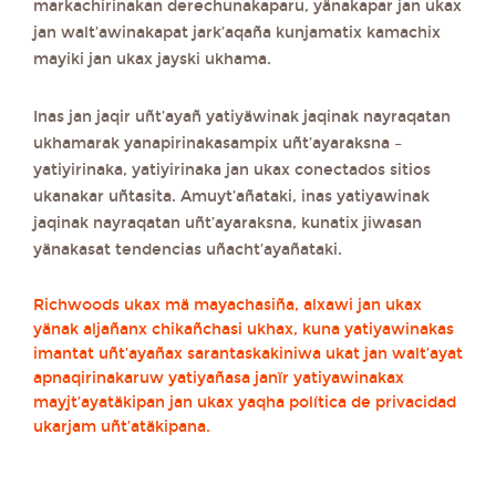
markachirinakan derechunakaparu, yänakapar jan ukax
jan walt’awinakapat jark’aqaña kunjamatix kamachix
mayiki jan ukax jayski ukhama.
Inas jan jaqir uñt’ayañ yatiyäwinak jaqinak nayraqatan
ukhamarak yanapirinakasampix uñt’ayaraksna –
yatiyirinaka, yatiyirinaka jan ukax conectados sitios
ukanakar uñtasita. Amuyt’añataki, inas yatiyawinak
jaqinak nayraqatan uñt’ayaraksna, kunatix jiwasan
yänakasat tendencias uñacht’ayañataki.
Richwoods ukax mä mayachasiña, alxawi jan ukax
yänak aljañanx chikañchasi ukhax, kuna yatiyawinakas
imantat uñt’ayañax sarantaskakiniwa ukat jan walt’ayat
apnaqirinakaruw yatiyañasa janïr yatiyawinakax
mayjt’ayatäkipan jan ukax yaqha política de privacidad
ukarjam uñt’atäkipana.