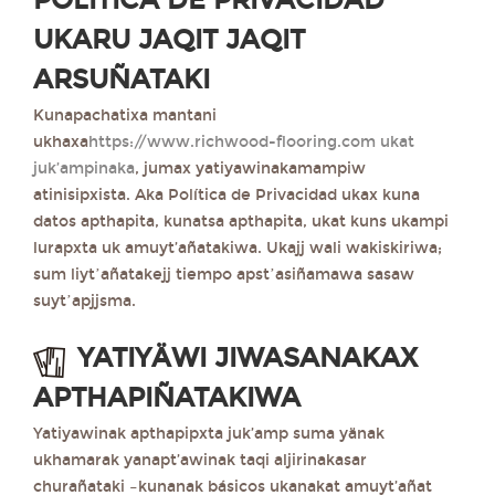
POLÍTICA DE PRIVACIDAD
UKARU JAQIT JAQIT
ARSUÑATAKI
Kunapachatixa mantani
ukhaxa
https://www.richwood-flooring.com ukat
juk’ampinaka
, jumax yatiyawinakamampiw
atinisipxista. Aka Política de Privacidad ukax kuna
datos apthapita, kunatsa apthapita, ukat kuns ukampi
lurapxta uk amuyt’añatakiwa. Ukajj wali wakiskiriwa;
sum liytʼañatakejj tiempo apstʼasiñamawa sasaw
suytʼapjjsma.
YATIYÄWI JIWASANAKAX
APTHAPIÑATAKIWA
Yatiyawinak apthapipxta juk’amp suma yänak
ukhamarak yanapt’awinak taqi aljirinakasar
churañataki –kunanak básicos ukanakat amuyt’añat