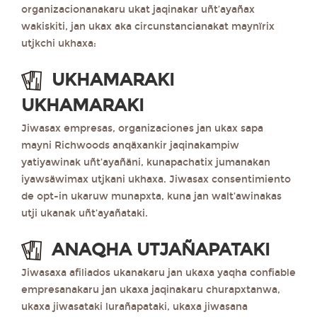
organizacionanakaru ukat jaqinakar uñt’ayañax
wakiskiti, jan ukax aka circunstancianakat maynïrix
utjkchi ukhaxa:
UKHAMARAKI
UKHAMARAKI
Jiwasax empresas, organizaciones jan ukax sapa
mayni Richwoods anqäxankir jaqinakampiw
yatiyawinak uñt’ayañäni, kunapachatix jumanakan
iyawsäwimax utjkani ukhaxa. Jiwasax consentimiento
de opt-in ukaruw munapxta, kuna jan walt’awinakas
utji ukanak uñt’ayañataki.
ANAQHA UTJAÑAPATAKI
Jiwasaxa afiliados ukanakaru jan ukaxa yaqha confiable
empresanakaru jan ukaxa jaqinakaru churapxtanwa,
ukaxa jiwasataki lurañapataki, ukaxa jiwasana