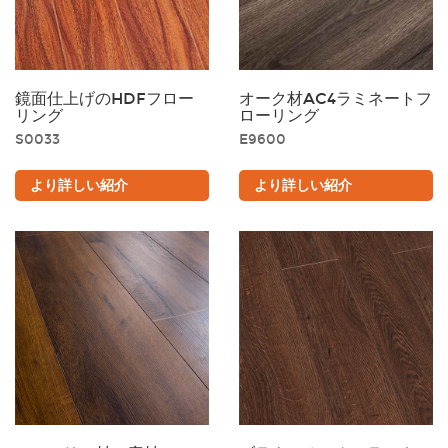
鏡面仕上げのHDFフロー
オーク材AC4ラミネートフ
リング
ローリング
S0033
E9600
より詳しい紹介
より詳しい紹介
色の選択
豊富なカラーバリエーションをご用意しております。タンカラー
のラミネートは、お部屋をより広く開放的に見せてくれます。ま
た、少し濃いめの色合いからは、温かみのある豊かな雰囲気を演
出できます。グレーのラミネートは、シックでスタイリッシュな
だけでなく、クールでモダンな住まいの雰囲気を決定づけます。