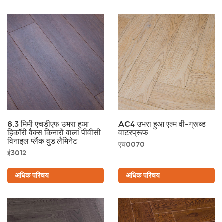
8.3 मिमी एचडीएफ उभरा हुआ
AC4 उभरा हुआ एल्म वी-ग्रूव्ड
हिकॉरी वैक्स किनारों वाला पीवीसी
वाटरप्रूफ
विनाइल प्लैंक वुड लैमिनेट
एच0070
ई3012
अधिक परिचय
अधिक परिचय