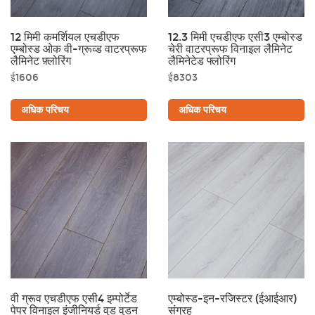
12 मिमी कमर्शियल एचडीएफ
12.3 मिमी एचडीएफ एसी3 एम्बोस्ड
एम्बोस्ड ओक वी-ग्रूव्ड वाटरप्रूफ
चेरी वाटरप्रूफ विनाइल लैमिनेट
लैमिनेट फ़्लोरिंग
लैमिनेटेड फ्लोरिंग
ई1606
ई8303
अधिक परिचय
अधिक परिचय
वी ग्रूव एचडीएफ एसी4 इम्पोर्टेड
एम्बोस्ड-इन-रजिस्टर (ईआईआर)
पेपर विनाइल इंजीनियर्ड वुड वुडन
संग्रह