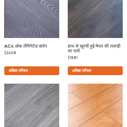
AC4 ओक लैमिनेटेड फ़्लोर
हाथ से खुरची हुई मेपल की लकड़ी
का फर्श
ई2408
ई1681
अधिक परिचय
अधिक परिचय