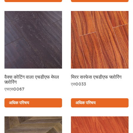
रंग का चयन
हमने कई रंगों के विकल्प तैयार किए हैं, और टैन लैमिनेट आपके कमरे को बड़ा और खुला
हुआ दिखाता है। साथ ही, आपको हल्के गहरे रंगों की वह शानदार, भरपूर गर्माहट भी
मिलेगी। आकर्षक और स्टाइलिश दिखने के अलावा, ग्रे लैमिनेट एक आधुनिक और
शानदार घर का माहौल तैयार करता है।
वैक्स कोटिंग वाला एचडीएफ मेपल
मिरर सरफेस एचडीएफ फ्लोरिंग
फ़्लोरिंग
एस0033
एचएस0067
अधिक परिचय
अधिक परिचय
काला
भूरा