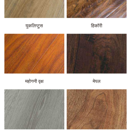
युकलिप्टुस
हिकॉरी
महोगनी वृक्ष
मेपल