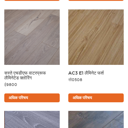
सस्ते एचडीएफ वाटरप्रूफ
AC3 E1 लैमिनेट फर्श
लैमिनेटेड फ़्लोरिंग
सी0508
ई9800
अधिक परिचय
अधिक परिचय