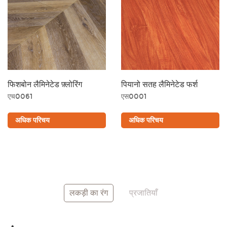
सुनहरा
स्लेटी
फिशबोन लैमिनेटेड फ़्लोरिंग
पियानो सतह लैमिनेटेड फर्श
एच0061
एस0001
अधिक परिचय
अधिक परिचय
लाल
सफ़ेद
लकड़ी का रंग
प्रजातियाँ
अधिक रंगों का परिचय
मुफ़्त सैंपल प्राप्त करें