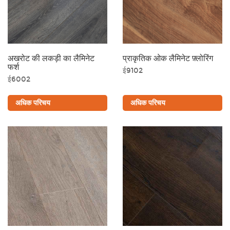
अखरोट की लकड़ी का लैमिनेट
प्राकृतिक ओक लैमिनेट फ़्लोरिंग
फर्श
ई9102
ई6002
अधिक परिचय
अधिक परिचय