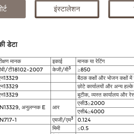
ोर्ट
इंस्टालेशन
की डेटा
ीक्षण मानक
इकाई
मानक या रेटिंग
3
ीबी/टी18102-2007
केजी/मी
≥850
एन13329
बैठक कक्षों और भोजन कक्षों म
एन13329
छोटे कार्यालयों और अन्य हल्क
एन13329
बुटीक, व्यस्त कार्यालय और रेस्
एसी3≥2000
N13329, अनुलग्नक E
आर
एसी4≥4000
3
N717-1
एमजी/एम
0.124
मिमी
≤0.5