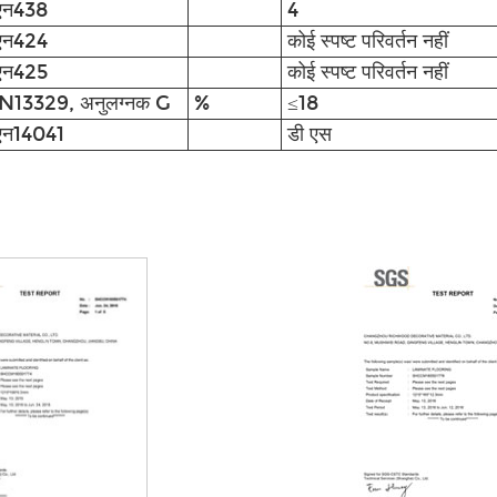
एन438
4
एन424
कोई स्पष्ट परिवर्तन नहीं
एन425
कोई स्पष्ट परिवर्तन नहीं
N13329, अनुलग्नक G
%
≤18
एन14041
डी एस