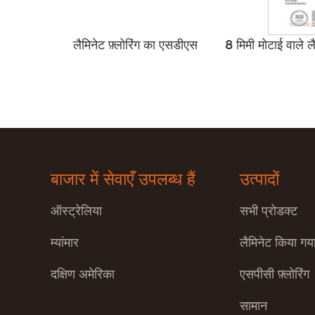
लैमिनेट फ़्लोरिंग का एसडीएस
8 मिमी मोटाई वाले लैम
बाजार में सेवाएँ उपलब्ध हैं
उत्पादों
ऑस्ट्रेलिया
सभी प्रोडक्ट
म्यांमार
लैमिनेट किया गया
दक्षिण अमेरिका
एसपीसी फ़्लोरिंग
सामान