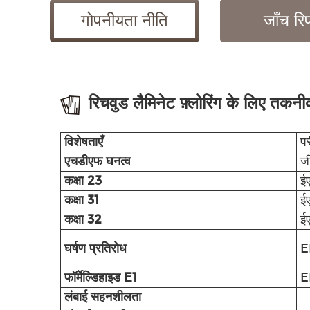
गोपनीयता नीति
जाँच रिप
रिचवुड लैमिनेट फ़्लोरिंग के लिए तकनी
विशेषताएँ
पर
एचडीएफ घनत्व
ज
कक्षा 23
ई
कक्षा 31
ई
कक्षा 32
ई
घर्षण प्रतिरोध
E
फॉर्मेल्डिहाइड E1
E
लंबाई सहनशीलता