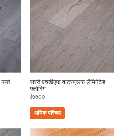
 फर्श
सस्ते एचडीएफ वाटरप्रूफ लैमिनेटेड
फ़्लोरिंग
ई9800
अधिक परिचय