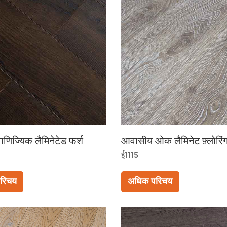
ाणिज्यिक लैमिनेटेड फर्श
आवासीय ओक लैमिनेट फ़्लोरिं
ई1115
रिचय
अधिक परिचय