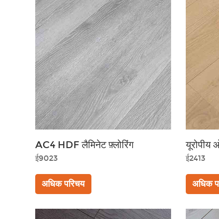
AC4 HDF लैमिनेट फ़्लोरिंग
यूरोपीय ओ
ई9023
ई2413
अधिक परिचय
अधिक प