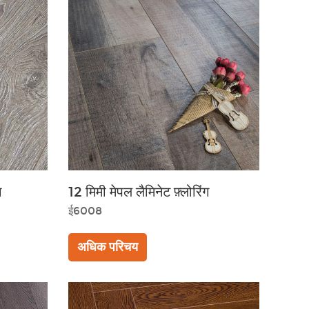
ग
12 मिमी मेपल लैमिनेट फ़्लोरिंग
ई6008
अधिक परिचय