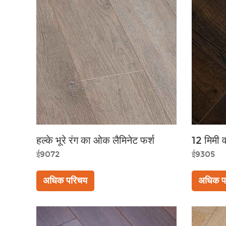
हल्के भूरे रंग का ओक लैमिनेट फर्श
12 मिमी व
ई9072
ई9305
अधिक परिचय
अधिक प