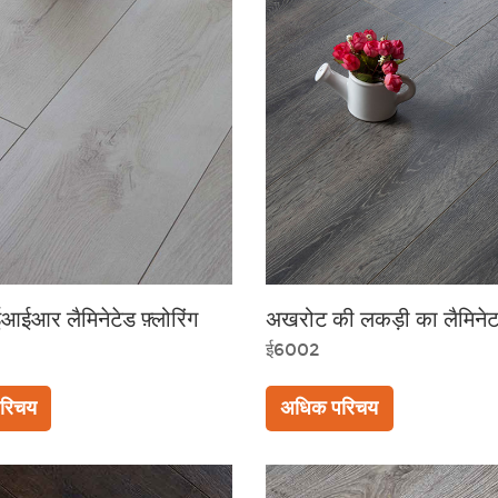
आईआर लैमिनेटेड फ़्लोरिंग
अखरोट की लकड़ी का लैमिनेट
ई6002
रिचय
अधिक परिचय