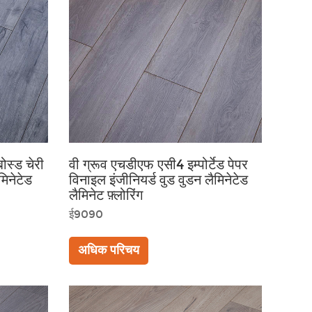
ोस्ड चेरी
वी ग्रूव एचडीएफ एसी4 इम्पोर्टेड पेपर
मिनेटेड
विनाइल इंजीनियर्ड वुड वुडन लैमिनेटेड
लैमिनेट फ़्लोरिंग
ई9090
अधिक परिचय