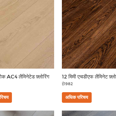
क AC4 लैमिनेटेड फ़्लोरिंग
12 मिमी एचडीएफ लैमिनेट फ़्लो
ई1982
रिचय
अधिक परिचय