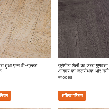
 हुआ एल्म वी-ग्रूव्ड
यूरोपीय शैली का उच्च गुणवत्ता
फ
आकार का जलरोधक और नमीरो
एच0095
रिचय
अधिक परिचय