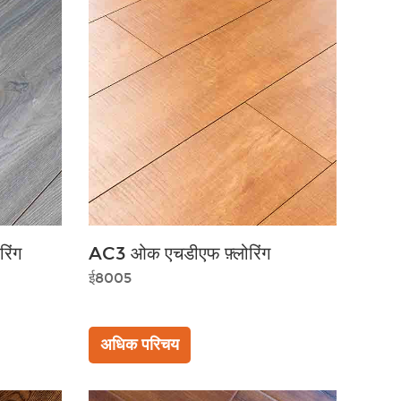
रिंग
AC3 ओक एचडीएफ फ़्लोरिंग
ई8005
अधिक परिचय