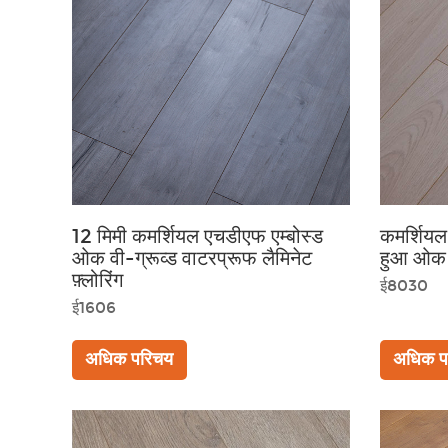
12 मिमी कमर्शियल एचडीएफ एम्बोस्ड
कमर्शिय
ओक वी-ग्रूव्ड वाटरप्रूफ लैमिनेट
हुआ ओक 
फ़्लोरिंग
ई8030
ई1606
अधिक परिचय
अधिक प