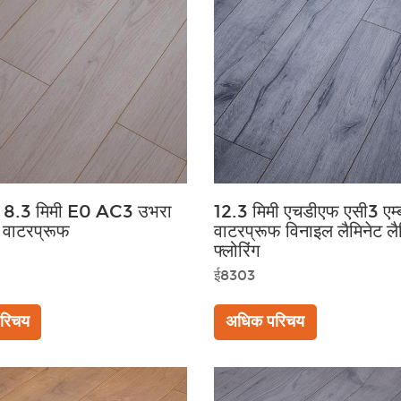
ल 8.3 मिमी E0 AC3 उभरा
12.3 मिमी एचडीएफ एसी3 एम्ब
वाटरप्रूफ
वाटरप्रूफ विनाइल लैमिनेट लै
फ्लोरिंग
ई8303
रिचय
अधिक परिचय