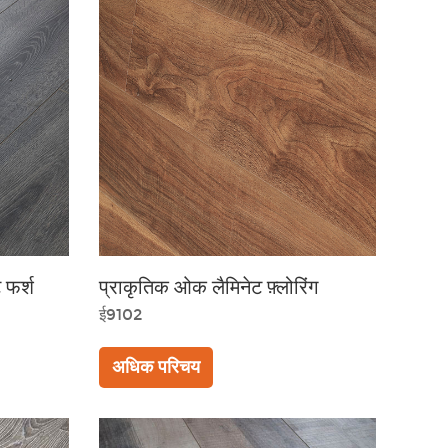
 फर्श
प्राकृतिक ओक लैमिनेट फ़्लोरिंग
ई9102
अधिक परिचय