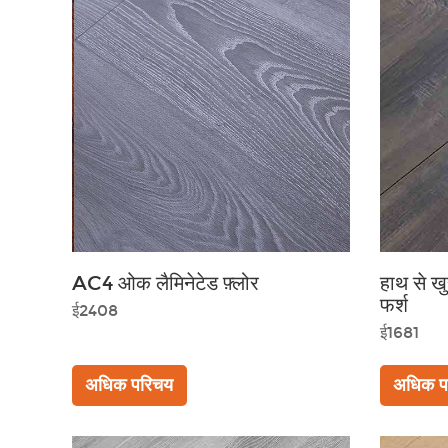
AC4 ओक लैमिनेटेड फ़्लोर
हाथ से ख
फर्श
ई2408
ई1681
अधिक परिचय
अधिक प