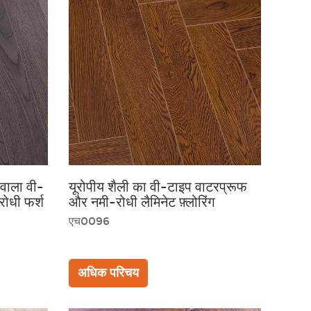
 वाला वी-
यूरोपीय शैली का वी-टाइप वाटरप्रूफ
धी फर्श
और नमी-रोधी लैमिनेट फ़्लोरिंग
एच0096
अधिक परिचय