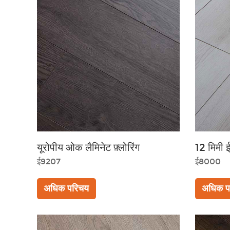
यूरोपीय ओक लैमिनेट फ़्लोरिंग
12 मिमी ई
ई9207
ई8000
अधिक परिचय
अधिक प