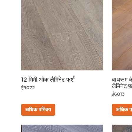
12 मिमी ओक लैमिनेट फर्श
बाथरूम क
लैमिनेट फ़
ई9072
ई6013
अधिक परिचय
अधिक प