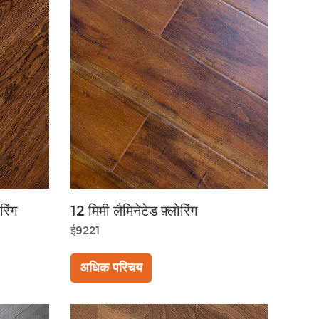
रिंग
12 मिमी लैमिनेटेड फ़्लोरिंग
ई9221
अधिक परिचय