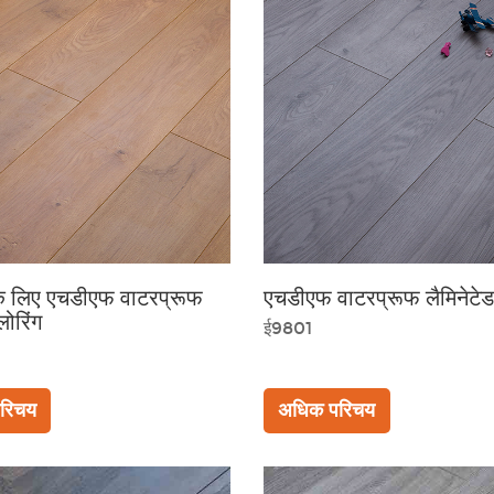
े लिए एचडीएफ वाटरप्रूफ
एचडीएफ वाटरप्रूफ लैमिनेटेड
्लोरिंग
ई9801
रिचय
अधिक परिचय