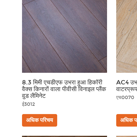
8.3 मिमी एचडीएफ उभरा हुआ हिकॉरी
AC4 उभरा
वैक्स किनारों वाला पीवीसी विनाइल प्लैंक
वाटरप्रू
वुड लैमिनेट
एच0070
ई3012
अधिक परिचय
अधिक प