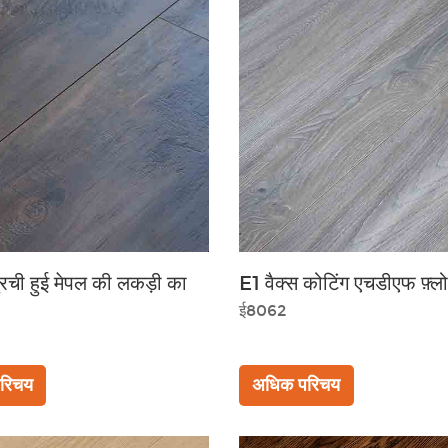
ुरची हुई मेपल की लकड़ी का
E1 वैक्स कोटिंग एचडीएफ फ़्लो
ई8062
रिचय
अधिक परिचय